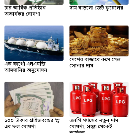
চার আর্থিক প্রতিষ্ঠান
দাম বাড়লো জেট ফুয়েলের
অকার্যকর ঘোষণা
দেশের বাজারে কমে গেল
এক কার্গো এলএনজি
সোনার দাম
আমদানির অনুমোদন
১০০ টাকার প্রাইজবন্ডের ‘ড্র’
এলপি গ্যাসের নতুন দাম
এর ফল ঘোষণা
ঘোষণা, সন্ধ্যা থেকেই
কার্যকর