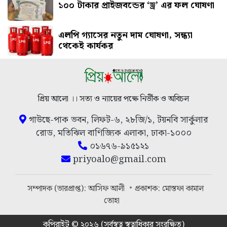
১০০ টাকার প্রাইজবন্ডের ‘ড্র’ এর ফল ঘোষণা
এলপি গ্যাসের নতুন দাম ঘোষণা, সন্ধ্যা
থেকেই কার্যকর
প্রিয় আলো ।। সত্য ও ন্যায়ের পক্ষে নির্ভীক ও অবিচল
গাউছে-পাক ভবন, লিফট-৬, ২৮জি/১, টয়নবি সার্কুলার
রোড, মতিঝিল বাণিজ্যিক এলাকা, ঢাকা-১০০০
০১৬৭৬-৯১৫১২১
priyoalo@gmail.com
সম্পাদক (ভারপ্রাপ্ত): আসিফ আলী
প্রকাশক: মোস্তফা কামাল
তোহা
কপিরাইট © ২০২৬ (সর্বস্বত্ব স্বত্বাধিকার সংরক্ষিত)