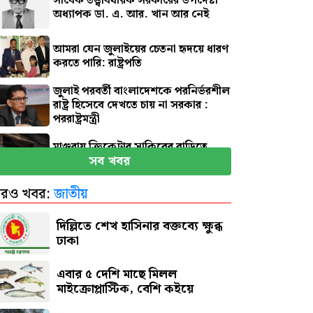
সাবেক তত্ত্বাবধায়ক সরকারের উপদেষ্টা
অধ্যাপক ডা. এ. আর. খান আর নেই
আমরা যেন জুলাইয়ের চেতনা হৃদয়ে ধারণ
করতে পারি: রাষ্ট্রপতি
জুলাই পরবর্তী বাংলাদেশকে পরনির্ভরশীল
রাষ্ট্র হিসেবে দেখতে চায় না সরকার :
পররাষ্ট্রমন্ত্রী
মাগুরায় ক্রিকেটার সাকিবের বাড়িতে
সব খবর
হামলা
রও খবর:
জাতীয়
নতুন দায়িত্বে প্রতিমন্ত্রী ববি হাজ্জাজ
দিল্লিতে শেখ হাসিনার বক্তব্যে ক্ষুব্ধ
ঢাকা
এবার ৫ দেশি মাছে মিলল
মাইক্রোপ্লাস্টিক, বেশি কইয়ে