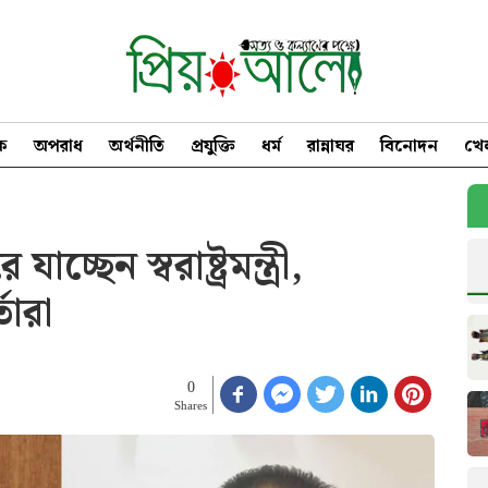
িক
অপরাধ
অর্থনীতি
প্রযুক্তি
ধর্ম
রান্নাঘর
বিনোদন
খে
ছেন স্বরাষ্ট্রমন্ত্রী,
তারা
0
Shares