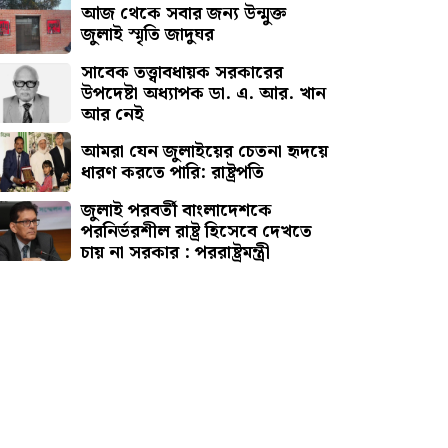
আজ থেকে সবার জন্য উন্মুক্ত
জুলাই স্মৃতি জাদুঘর
সাবেক তত্ত্বাবধায়ক সরকারের
উপদেষ্টা অধ্যাপক ডা. এ. আর. খান
আর নেই
আমরা যেন জুলাইয়ের চেতনা হৃদয়ে
ধারণ করতে পারি: রাষ্ট্রপতি
জুলাই পরবর্তী বাংলাদেশকে
পরনির্ভরশীল রাষ্ট্র হিসেবে দেখতে
চায় না সরকার : পররাষ্ট্রমন্ত্রী