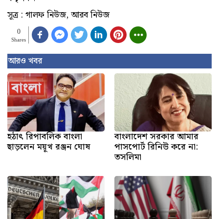
সূত্র : গালফ নিউজ, আরব নিউজ
0
Shares
আরও খবর
হঠাৎ রিপাবলিক বাংলা
বাংলাদেশ সরকার আমার
ছাড়লেন ময়ূখ রঞ্জন ঘোষ
পাসপোর্ট রিনিউ করে না:
তসলিমা