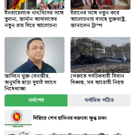
ইসরায়েলকে নাৎসিদের সঙ্গে
ইরানের সঙ্গে নতুন করে
তুলনা, জার্মান আদালতের
আলোচনায় বসছে যুক্তরাষ্ট্র,
নতুন রায় ঘিরে আলোচনা
জানালেন ট্রাম্প
জামিনে মুক্ত বেনজীর,
পেরুতে পর্যটকবাহী বিমান
অনুমতি ছাড়া দুবাই ত্যাগে
বিধ্বস্ত, সব আরোহী নিহত
নিষেধাজ্ঞা
সর্বশেষ
সর্বাধিক পঠিত
দিল্লিতে শেখ হাসিনার বক্তব্যে ক্ষুব্ধ ঢাকা