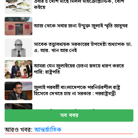
এবার ৫ দেশি মাছে মিলল মাইক্রোপ্লাস্টিক, বেশি
কইয়ে
আজ থেকে সবার জন্য উন্মুক্ত জুলাই স্মৃতি জাদুঘর
সাবেক তত্ত্বাবধায়ক সরকারের উপদেষ্টা অধ্যাপক ডা.
এ. আর. খান আর নেই
আমরা যেন জুলাইয়ের চেতনা হৃদয়ে ধারণ করতে
পারি: রাষ্ট্রপতি
জুলাই পরবর্তী বাংলাদেশকে পরনির্ভরশীল রাষ্ট্র
হিসেবে দেখতে চায় না সরকার : পররাষ্ট্রমন্ত্রী
মাগুরায় ক্রিকেটার সাকিবের বাড়িতে হামলা
সব খবর
আরও খবর:
আন্তর্জাতিক
নতুন দায়িত্বে প্রতিমন্ত্রী ববি হাজ্জাজ