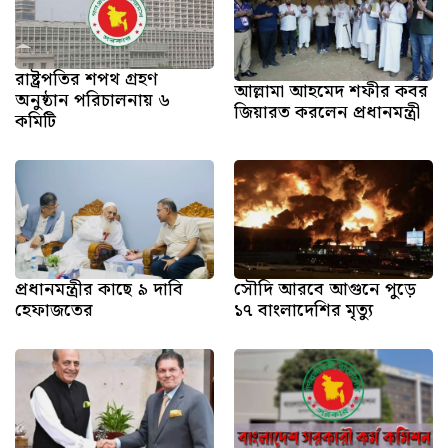
রাষ্ট্রপতির শপথ গ্রহণ
আল্লামা আহমেদ শফীর কবর
অনুষ্ঠান পরিচালনায় ৬
জিয়ারত করলেন প্রধানমন্ত্রী
কমিটি
প্রধানমন্ত্রীর কাছে ৯ দাবি
সৌদি আরবে আগুনে পুড়ে
হেফাজতের
১৭ বাংলাদেশির মৃত্যু