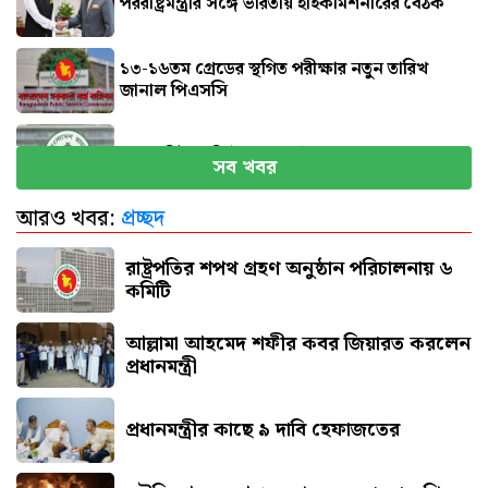
পররাষ্ট্রমন্ত্রীর সঙ্গে ভারতীয় হাইকমিশনারের বৈঠক
১৩-১৬তম গ্রেডের স্থগিত পরীক্ষার নতুন তারিখ
জানাল পিএসসি
চার আর্থিক প্রতিষ্ঠান অকার্যকর ঘোষণা
সব খবর
আরও খবর:
প্রচ্ছদ
অভিনেত্রীকে ধর্ষণের অভিযোগে পরিচালক গ্রেপ্তার
রাষ্ট্রপতির শপথ গ্রহণ অনুষ্ঠান পরিচালনায় ৬
কমিটি
আল্লামা আহমেদ শফীর কবর জিয়ারত করলেন
প্রধানমন্ত্রী
প্রধানমন্ত্রীর কাছে ৯ দাবি হেফাজতের