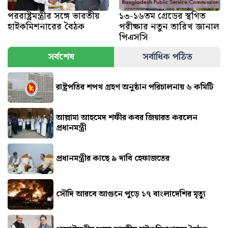
পররাষ্ট্রমন্ত্রীর সঙ্গে ভারতীয়
১৩-১৬তম গ্রেডের স্থগিত
হাইকমিশনারের বৈঠক
পরীক্ষার নতুন তারিখ জানাল
পিএসসি
সর্বশেষ
সর্বাধিক পঠিত
রাষ্ট্রপতির শপথ গ্রহণ অনুষ্ঠান পরিচালনায় ৬ কমিটি
আল্লামা আহমেদ শফীর কবর জিয়ারত করলেন
প্রধানমন্ত্রী
প্রধানমন্ত্রীর কাছে ৯ দাবি হেফাজতের
সৌদি আরবে আগুনে পুড়ে ১৭ বাংলাদেশির মৃত্যু