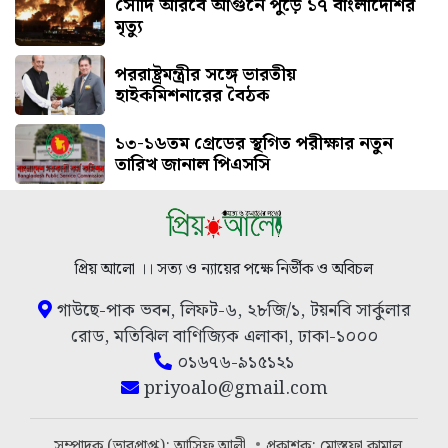
সৌদি আরবে আগুনে পুড়ে ১৭ বাংলাদেশির
মৃত্যু
পররাষ্ট্রমন্ত্রীর সঙ্গে ভারতীয়
হাইকমিশনারের বৈঠক
১৩-১৬তম গ্রেডের স্থগিত পরীক্ষার নতুন
তারিখ জানাল পিএসসি
প্রিয় আলো ।। সত্য ও ন্যায়ের পক্ষে নির্ভীক ও অবিচল
গাউছে-পাক ভবন, লিফট-৬, ২৮জি/১, টয়নবি সার্কুলার
রোড, মতিঝিল বাণিজ্যিক এলাকা, ঢাকা-১০০০
০১৬৭৬-৯১৫১২১
priyoalo@gmail.com
সম্পাদক (ভারপ্রাপ্ত): আসিফ আলী
প্রকাশক: মোস্তফা কামাল