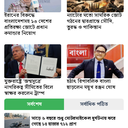
ইরানের বিরুদ্ধে
ন্যাটোর মতো সামরিক জোট
বাংলাদেশসহ ১৩ দেশের
গঠনের দ্বারপ্রান্তে সৌদি,
প্রতিরক্ষা জোটে প্রধান
তুরস্ক ও পাকিস্তান
কমান্ডার নিয়োগ
যুক্তরাষ্ট্রে ‘জন্মসূত্রে’
হঠাৎ রিপাবলিক বাংলা
নাগরিকত্ব সীমিতের বিলে
ছাড়লেন ময়ূখ রঞ্জন ঘোষ
স্বাক্ষর করলেন ট্রাম্প
সর্বশেষ
সর্বাধিক পঠিত
সাড়ে ৬ বছরে শুধু মোটরসাইকেল দুর্ঘটনায় ঝরে
গেছে ১৫ হাজার ৭১২ প্রাণ