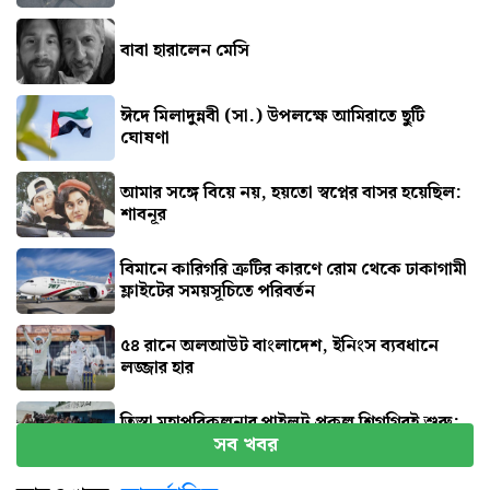
বাবা হারালেন মেসি
ঈদে মিলাদুন্নবী (সা.) উপলক্ষে আমিরাতে ছুটি
ঘোষণা
আমার সঙ্গে বিয়ে নয়, হয়তো স্বপ্নের বাসর হয়েছিল:
শাবনূর
বিমানে কারিগরি ত্রুটির কারণে রোম থেকে ঢাকাগামী
ফ্লাইটের সময়সূচিতে পরিবর্তন
৫৪ রানে অলআউট বাংলাদেশ, ইনিংস ব্যবধানে
লজ্জার হার
তিস্তা মহাপরিকল্পনার পাইলট প্রকল্প শিগগিরই শুরু:
সব খবর
প্রতিমন্ত্রী