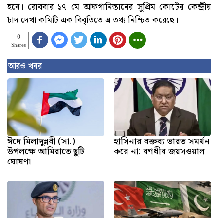
হবে। রোববার ১৭ মে আফগানিস্তানের সুপ্রিম কোর্টের কেন্দ্রীয়
চাঁদ দেখা কমিটি এক বিবৃতিতে এ তথ্য নিশ্চিত করেছে।
0
Shares
আরও খবর
ঈদে মিলাদুন্নবী (সা.)
হাসিনার বক্তব্য ভারত সমর্থন
উপলক্ষে আমিরাতে ছুটি
করে না: রণধীর জয়সওয়াল
ঘোষণা