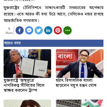
যুক্তরাষ্ট্রের টেলিভিশনে সাক্ষাৎকারটি সম্প্রচারের অপেক্ষায়
রয়েছে। এতে আরও কী তথ্য উঠে আসে, সেদিকেও নজর রাখছে
আন্তর্জাতিক গণমাধ্যম।
0
Shares
আরও খবর
যুক্তরাষ্ট্রে ‘জন্মসূত্রে’
হঠাৎ রিপাবলিক বাংলা
নাগরিকত্ব সীমিতের বিলে
ছাড়লেন ময়ূখ রঞ্জন ঘোষ
স্বাক্ষর করলেন ট্রাম্প