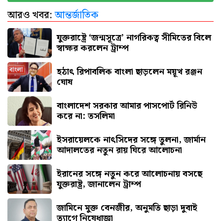
আরও খবর:
আন্তর্জাতিক
বগুড়ায় বাসচাপায় প্রাণ গেল ৬
যুক্তরাষ্ট্রে ‘জন্মসূত্রে’ নাগরিকত্ব সীমিতের বিলে
স্বাক্ষর করলেন ট্রাম্প
হঠাৎ রিপাবলিক বাংলা ছাড়লেন ময়ূখ রঞ্জন
ঘোষ
বাংলাদেশ সরকার আমার পাসপোর্ট রিনিউ
করে না: তসলিমা
ইসরায়েলকে নাৎসিদের সঙ্গে তুলনা, জার্মান
আদালতের নতুন রায় ঘিরে আলোচনা
ইরানের সঙ্গে নতুন করে আলোচনায় বসছে
যুক্তরাষ্ট্র, জানালেন ট্রাম্প
জামিনে মুক্ত বেনজীর, অনুমতি ছাড়া দুবাই
ত্যাগে নিষেধাজ্ঞা