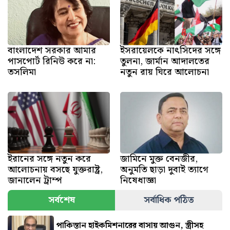
বাংলাদেশ সরকার আমার
ইসরায়েলকে নাৎসিদের সঙ্গে
পাসপোর্ট রিনিউ করে না:
তুলনা, জার্মান আদালতের
তসলিমা
নতুন রায় ঘিরে আলোচনা
ইরানের সঙ্গে নতুন করে
জামিনে মুক্ত বেনজীর,
আলোচনায় বসছে যুক্তরাষ্ট্র,
অনুমতি ছাড়া দুবাই ত্যাগে
জানালেন ট্রাম্প
নিষেধাজ্ঞা
সর্বশেষ
সর্বাধিক পঠিত
পাকিস্তান হাইকমিশনারের বাসায় আগুন, স্ত্রীসহ