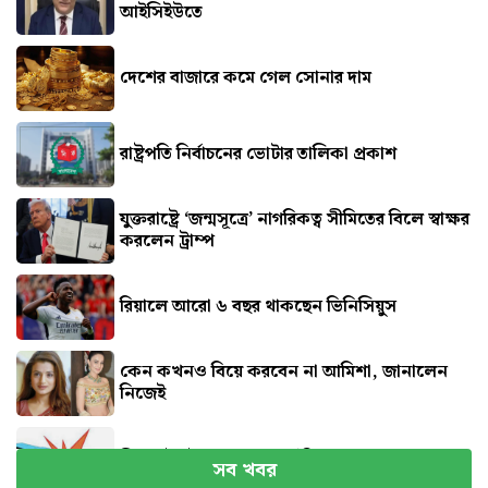
আইসিইউতে
দেশের বাজারে কমে গেল সোনার দাম
রাষ্ট্রপতি নির্বাচনের ভোটার তালিকা প্রকাশ
যুক্তরাষ্ট্রে ‘জন্মসূত্রে’ নাগরিকত্ব সীমিতের বিলে স্বাক্ষর
করলেন ট্রাম্প
রিয়ালে আরো ৬ বছর থাকছেন ভিনিসিয়ুস
কেন কখনও বিয়ে করবেন না আমিশা, জানালেন
নিজেই
সিলেটে দুই বাসের সংঘর্ষে নিহত ৮
সব খবর