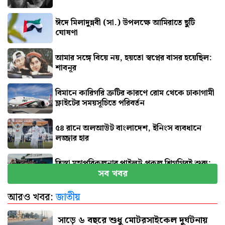
ঈদে মিলাদুন্নবী (সা.) উপলক্ষে আমিরাতে ছুটি
ঘোষণা
আমার সঙ্গে বিয়ে নয়, হয়তো স্বপ্নের বাসর হয়েছিল:
শাবনূর
বিমানে কারিগরি ত্রুটির কারণে রোম থেকে ঢাকাগামী
ফ্লাইটের সময়সূচিতে পরিবর্তন
৫৪ রানে অলআউট বাংলাদেশ, ইনিংস ব্যবধানে
লজ্জার হার
তিস্তা মহাপরিকল্পনার পাইলট প্রকল্প শিগগিরই শুরু:
সব খবর
প্রতিমন্ত্রী
আরও খবর:
জাতীয়
জুলাই জাদুঘর যেন দলীয় ইতিহাসের জায়গা না হয়:
নাহিদ
সাড়ে ৬ বছরে শুধু মোটরসাইকেল দুর্ঘটনায়