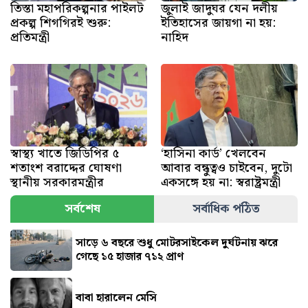
তিস্তা মহাপরিকল্পনার পাইলট
জুলাই জাদুঘর যেন দলীয়
প্রকল্প শিগগিরই শুরু:
ইতিহাসের জায়গা না হয়:
প্রতিমন্ত্রী
নাহিদ
স্বাস্থ্য খাতে জিডিপির ৫
‘হাসিনা কার্ড’ খেলবেন
শতাংশ বরাদ্দের ঘোষণা
আবার বন্ধুত্বও চাইবেন, দুটো
স্থানীয় সরকারমন্ত্রীর
একসঙ্গে হয় না: স্বরাষ্ট্রমন্ত্রী
সর্বশেষ
সর্বাধিক পঠিত
সাড়ে ৬ বছরে শুধু মোটরসাইকেল দুর্ঘটনায় ঝরে
গেছে ১৫ হাজার ৭১২ প্রাণ
বাবা হারালেন মেসি