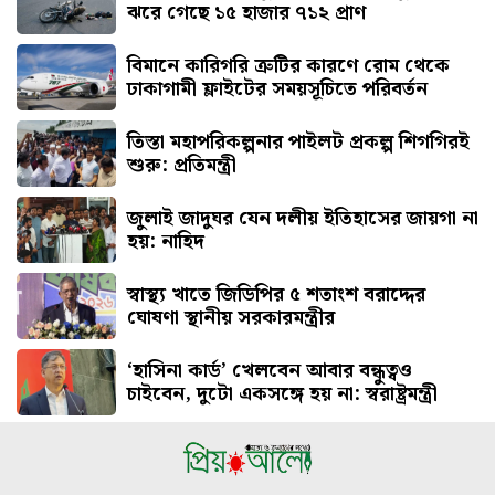
ঝরে গেছে ১৫ হাজার ৭১২ প্রাণ
বিমানে কারিগরি ত্রুটির কারণে রোম থেকে
ঢাকাগামী ফ্লাইটের সময়সূচিতে পরিবর্তন
তিস্তা মহাপরিকল্পনার পাইলট প্রকল্প শিগগিরই
শুরু: প্রতিমন্ত্রী
জুলাই জাদুঘর যেন দলীয় ইতিহাসের জায়গা না
হয়: নাহিদ
স্বাস্থ্য খাতে জিডিপির ৫ শতাংশ বরাদ্দের
ঘোষণা স্থানীয় সরকারমন্ত্রীর
‘হাসিনা কার্ড’ খেলবেন আবার বন্ধুত্বও
চাইবেন, দুটো একসঙ্গে হয় না: স্বরাষ্ট্রমন্ত্রী