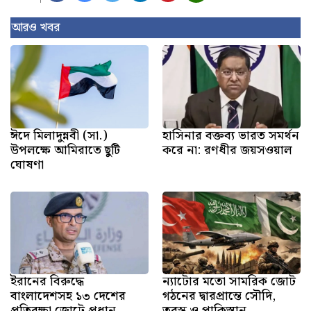
আরও খবর
ঈদে মিলাদুন্নবী (সা.)
হাসিনার বক্তব্য ভারত সমর্থন
উপলক্ষে আমিরাতে ছুটি
করে না: রণধীর জয়সওয়াল
ঘোষণা
ইরানের বিরুদ্ধে
ন্যাটোর মতো সামরিক জোট
বাংলাদেশসহ ১৩ দেশের
গঠনের দ্বারপ্রান্তে সৌদি,
প্রতিরক্ষা জোটে প্রধান
তুরস্ক ও পাকিস্তান