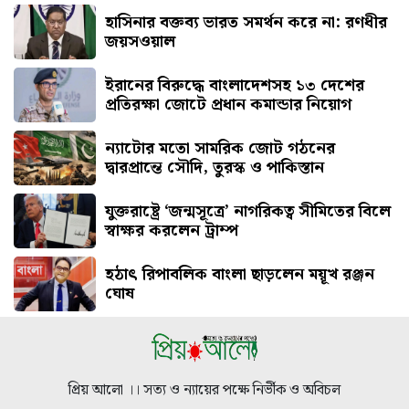
হাসিনার বক্তব্য ভারত সমর্থন করে না: রণধীর
জয়সওয়াল
ইরানের বিরুদ্ধে বাংলাদেশসহ ১৩ দেশের
প্রতিরক্ষা জোটে প্রধান কমান্ডার নিয়োগ
ন্যাটোর মতো সামরিক জোট গঠনের
দ্বারপ্রান্তে সৌদি, তুরস্ক ও পাকিস্তান
যুক্তরাষ্ট্রে ‘জন্মসূত্রে’ নাগরিকত্ব সীমিতের বিলে
স্বাক্ষর করলেন ট্রাম্প
হঠাৎ রিপাবলিক বাংলা ছাড়লেন ময়ূখ রঞ্জন
ঘোষ
প্রিয় আলো ।। সত্য ও ন্যায়ের পক্ষে নির্ভীক ও অবিচল