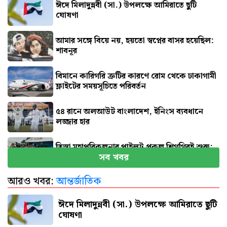
ঈদে মিলাদুন্নবী (সা.) উপলক্ষে আমিরাতে ছুটি
ঘোষণা
আমার সঙ্গে বিয়ে নয়, হয়তো স্বপ্নের বাসর হয়েছিল:
শাবনূর
বিমানে কারিগরি ত্রুটির কারণে রোম থেকে ঢাকাগামী
ফ্লাইটের সময়সূচিতে পরিবর্তন
৫৪ রানে অলআউট বাংলাদেশ, ইনিংস ব্যবধানে
লজ্জার হার
তিস্তা মহাপরিকল্পনার পাইলট প্রকল্প শিগগিরই শুরু:
সব খবর
প্রতিমন্ত্রী
আরও খবর:
আন্তর্জাতিক
জুলাই জাদুঘর যেন দলীয় ইতিহাসের জায়গা না হয়:
নাহিদ
ঈদে মিলাদুন্নবী (সা.) উপলক্ষে আমিরাতে ছুটি
ঘোষণা