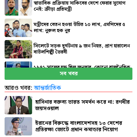
স্বাভাবিক প্রক্রিয়ায় সাকিবের দেশে ফেরার সুযোগ
নেই: ক্রীড়া প্রতিমন্ত্রী
মন্ত্রীদের বেতন হওয়া উচিত ১০ লাখ, এমপিদের ৫
লাখ: নুরুল হক নুর
সিলেটে সড়ক দুর্ঘটনায় ৯ জন নিহত, প্রাণ হারালেন
বাউলশিল্পী ভৈরবী
১৯৭১ সালের যুদ্ধ ছিল জনতার, কোনো রাজনৈতিক
সব খবর
দলের নয় : ভারপ্রাপ্ত রাষ্ট্রপতি
আরও খবর:
আন্তর্জাতিক
রাষ্ট্রের গুরুত্বপূর্ণ ব্যক্তিদের নিয়ে অপপ্রচারের বিরুদ্ধে
সতর্ক করল পুলিশ
হাসিনার বক্তব্য ভারত সমর্থন করে না: রণধীর
জয়সওয়াল
ইরানের বিরুদ্ধে বাংলাদেশসহ ১৩ দেশের
প্রতিরক্ষা জোটে প্রধান কমান্ডার নিয়োগ