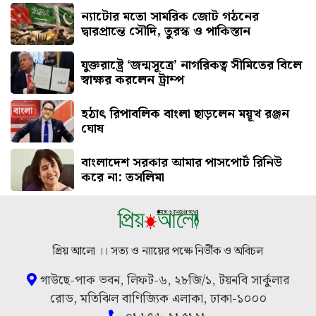
ন্যাটোর মতো সামরিক জোট গঠনের
দ্বারপ্রান্তে সৌদি, তুরস্ক ও পাকিস্তান
যুক্তরাষ্ট্রে ‘জন্মসূত্রে’ নাগরিকত্ব সীমিতের বিলে
স্বাক্ষর করলেন ট্রাম্প
হঠাৎ রিপাবলিক বাংলা ছাড়লেন ময়ূখ রঞ্জন
ঘোষ
বাংলাদেশ সরকার আমার পাসপোর্ট রিনিউ
করে না: তসলিমা
প্রিয় আলো ।। সত্য ও ন্যায়ের পক্ষে নির্ভীক ও অবিচল
গাউছে-পাক ভবন, লিফট-৬, ২৮জি/১, টয়নবি সার্কুলার
রোড, মতিঝিল বাণিজ্যিক এলাকা, ঢাকা-১০০০