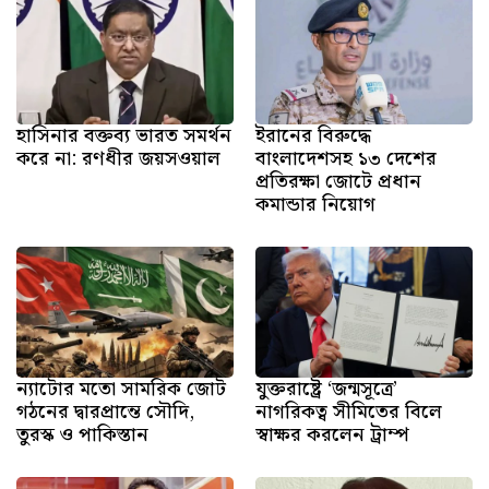
হাসিনার বক্তব্য ভারত সমর্থন
ইরানের বিরুদ্ধে
করে না: রণধীর জয়সওয়াল
বাংলাদেশসহ ১৩ দেশের
প্রতিরক্ষা জোটে প্রধান
কমান্ডার নিয়োগ
ন্যাটোর মতো সামরিক জোট
যুক্তরাষ্ট্রে ‘জন্মসূত্রে’
গঠনের দ্বারপ্রান্তে সৌদি,
নাগরিকত্ব সীমিতের বিলে
তুরস্ক ও পাকিস্তান
স্বাক্ষর করলেন ট্রাম্প