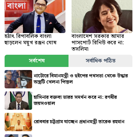
হঠাৎ রিপাবলিক বাংলা
বাংলাদেশ সরকার আমার
ছাড়লেন ময়ূখ রঞ্জন ঘোষ
পাসপোর্ট রিনিউ করে না:
তসলিমা
সর্বশেষ
সর্বাধিক পঠিত
নাটোরে বিমানমন্ত্রী ও হুইপের পথসভা থেকে উদ্ধার
অস্ত্রটি খেলনা পিস্তল
হাসিনার বক্তব্য ভারত সমর্থন করে না: রণধীর
জয়সওয়াল
রোববার চট্টগ্রাম যাচ্ছেন প্রধানমন্ত্রী তারেক রহমান