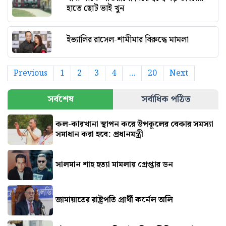
হাতে ছোট ভাই খুন
ইভ্যালির রাসেল-শামীমার বিরুদ্ধে মামলা
Previous
1
2
3
4
…
20
Next
সর্বশেষ
সর্বাধিক পঠিত
কল-কারখানা স্থাপন করে উপকূলের বেকার সমস্যা
সমাধান করা হবে: প্রধানমন্ত্রী
সালমান শাহ হত্যা মামলায় গ্রেপ্তার ডন
জামায়াতের রাষ্ট্রপতি প্রার্থী কর্নেল অলি