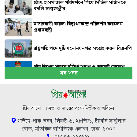
হঠাৎ হাসপাতাল পরিদর্শনে গিয়ে সিভিল সার্জনকে
বদলি স্বাস্থ্যমন্ত্রীর
মাতারবাড়ী কয়লা বিদ্যুৎকেন্দ্র পরিদর্শন করলেন
প্রধানমন্ত্রী
রাষ্ট্রপতি পদে দুটি মনোনয়নপত্র সংগ্রহ করল বিএনপি
পাঁচ দিনের সফরে দক্ষিণ সুদান ও আবেই গেলেন
সব খবর
সেনাপ্রধান
হরমুজ খুলতে যুক্তরাষ্ট্রকে যেসব শর্ত দিল ইরান
প্রিয় আলো ।। সত্য ও ন্যায়ের পক্ষে নির্ভীক ও অবিচল
গাউছে-পাক ভবন, লিফট-৬, ২৮জি/১, টয়নবি সার্কুলার
রোড, মতিঝিল বাণিজ্যিক এলাকা, ঢাকা-১০০০
০১৬৭৬-৯১৫১২১