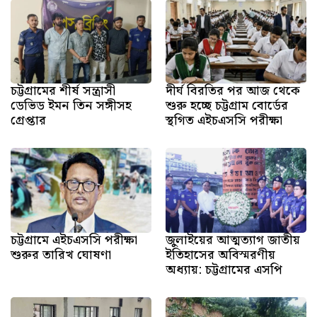
চট্টগ্রামের শীর্ষ সন্ত্রাসী
দীর্ঘ বিরতির পর আজ থেকে
ডেভিড ইমন তিন সঙ্গীসহ
শুরু হচ্ছে চট্টগ্রাম বোর্ডের
গ্রেপ্তার
স্থগিত এইচএসসি পরীক্ষা
চট্টগ্রামে এইচএসসি পরীক্ষা
জুলাইয়ের আত্মত্যাগ জাতীয়
শুরুর তারিখ ঘোষণা
ইতিহাসের অবিস্মরণীয়
অধ্যায়: চট্টগ্রামের এসপি