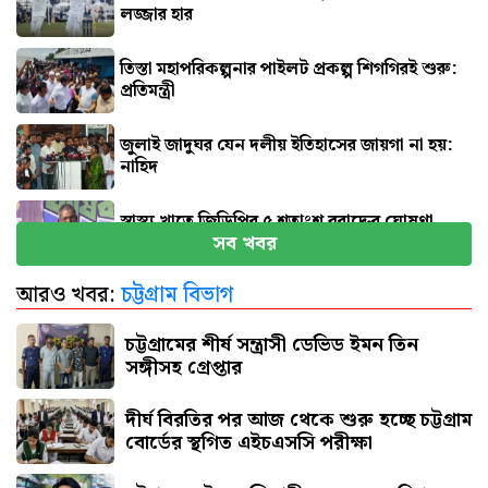
লজ্জার হার
তিস্তা মহাপরিকল্পনার পাইলট প্রকল্প শিগগিরই শুরু:
প্রতিমন্ত্রী
জুলাই জাদুঘর যেন দলীয় ইতিহাসের জায়গা না হয়:
নাহিদ
স্বাস্থ্য খাতে জিডিপির ৫ শতাংশ বরাদ্দের ঘোষণা
সব খবর
স্থানীয় সরকারমন্ত্রীর
আরও খবর:
চট্টগ্রাম বিভাগ
‘হাসিনা কার্ড’ খেলবেন আবার বন্ধুত্বও চাইবেন, দুটো
একসঙ্গে হয় না: স্বরাষ্ট্রমন্ত্রী
চট্টগ্রামের শীর্ষ সন্ত্রাসী ডেভিড ইমন তিন
সঙ্গীসহ গ্রেপ্তার
দীর্ঘ বিরতির পর আজ থেকে শুরু হচ্ছে চট্টগ্রাম
বোর্ডের স্থগিত এইচএসসি পরীক্ষা