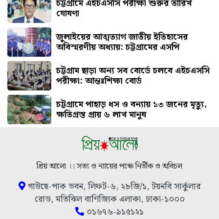
চট্টগ্রামে এইচএসসি পরীক্ষা শুরুর তারিখ
ঘোষণা
জুলাইয়ের আত্মত্যাগ জাতীয় ইতিহাসের
অবিস্মরণীয় অধ্যায়: চট্টগ্রামের এসপি
চট্টগ্রাম ছাড়া অন্য সব বোর্ডে চলবে এইচএসসি
পরীক্ষা: আন্তঃশিক্ষা বোর্ড
চট্টগ্রামে পাহাড় ধস ও বন্যায় ১৩ জনের মৃত্যু,
ক্ষতিগ্রস্ত প্রায় ৬ লাখ মানুষ
প্রিয় আলো ।। সত্য ও ন্যায়ের পক্ষে নির্ভীক ও অবিচল
গাউছে-পাক ভবন, লিফট-৬, ২৮জি/১, টয়নবি সার্কুলার
রোড, মতিঝিল বাণিজ্যিক এলাকা, ঢাকা-১০০০
০১৬৭৬-৯১৫১২১