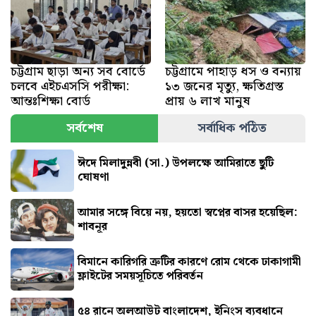
চট্টগ্রাম ছাড়া অন্য সব বোর্ডে
চট্টগ্রামে পাহাড় ধস ও বন্যায়
চলবে এইচএসসি পরীক্ষা:
১৩ জনের মৃত্যু, ক্ষতিগ্রস্ত
আন্তঃশিক্ষা বোর্ড
প্রায় ৬ লাখ মানুষ
সর্বশেষ
সর্বাধিক পঠিত
ঈদে মিলাদুন্নবী (সা.) উপলক্ষে আমিরাতে ছুটি
ঘোষণা
আমার সঙ্গে বিয়ে নয়, হয়তো স্বপ্নের বাসর হয়েছিল:
শাবনূর
বিমানে কারিগরি ত্রুটির কারণে রোম থেকে ঢাকাগামী
ফ্লাইটের সময়সূচিতে পরিবর্তন
৫৪ রানে অলআউট বাংলাদেশ, ইনিংস ব্যবধানে