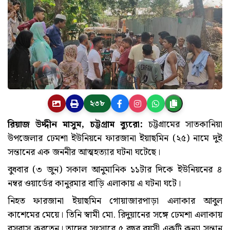
২৩৮
রিয়াজ উদ্দীন মাসুম, চট্টগ্রাম ব্যুরো:
চট্টগ্রামের সাতকানিয়া
উপজেলার ঢেমশা ইউনিয়নে ফারজানা ইয়াছমিন (২৫) নামে দুই
সন্তানের এক জননীর আত্মহত্যার ঘটনা ঘটেছে।
বুধবার (৩ জুন) সকাল আনুমানিক ১১টার দিকে ইউনিয়নের ৪
নম্বর ওয়ার্ডের কানুরমার বাড়ি এলাকায় এ ঘটনা ঘটে।
নিহত ফারজানা ইয়াছমিন গোয়াজারপাড়া এলাকার আবুল
কাশেমের মেয়ে। তিনি স্বামী মো. রিদুয়ানের সঙ্গে ঢেমশা এলাকায়
বসবাস করতেন। তাদের সংসারে ৫ বছর বয়সী একটি কন্যা সন্তান