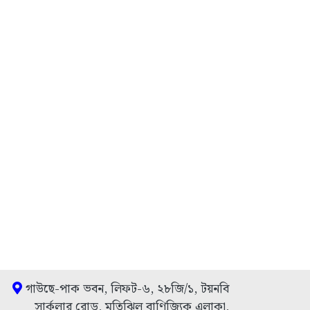
গাউছে-পাক ভবন, লিফট-৬, ২৮জি/১, টয়নবি
সার্কুলার রোড, মতিঝিল বাণিজ্যিক এলাকা,