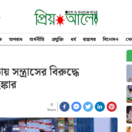
৩
িক
অপরাধ
অর্থনীতি
প্রযুক্তি
ধর্ম
রান্নাঘর
বিনোদন
খে
সন্ত্রাসের বিরুদ্ধে
ুঙ্কার
0
Shares