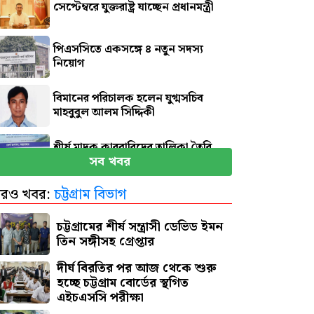
সেপ্টেম্বরে যুক্তরাষ্ট্র যাচ্ছেন প্রধানমন্ত্রী
পিএসসিতে একসঙ্গে ৪ নতুন সদস্য
নিয়োগ
বিমানের পরিচালক হলেন যুগ্মসচিব
মাহবুবুল আলম সিদ্দিকী
শীর্ষ মাদক কারবারিদের তালিকা তৈরি
সব খবর
হচ্ছে: স্বরাষ্ট্রমন্ত্রী
রও খবর:
চট্টগ্রাম বিভাগ
জন্মের পর হাসপাতালেই অদলবদল
হয়েছিলেন রানি মুখার্জি!
চট্টগ্রামের শীর্ষ সন্ত্রাসী ডেভিড ইমন
তিন সঙ্গীসহ গ্রেপ্তার
দীর্ঘ বিরতির পর আজ থেকে শুরু
হচ্ছে চট্টগ্রাম বোর্ডের স্থগিত
এইচএসসি পরীক্ষা