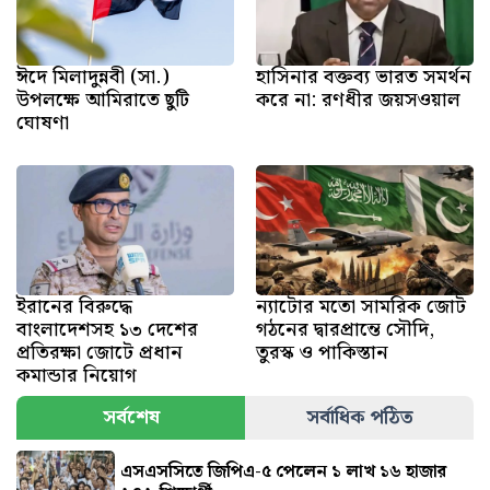
ঈদে মিলাদুন্নবী (সা.)
হাসিনার বক্তব্য ভারত সমর্থন
উপলক্ষে আমিরাতে ছুটি
করে না: রণধীর জয়সওয়াল
ঘোষণা
ইরানের বিরুদ্ধে
ন্যাটোর মতো সামরিক জোট
বাংলাদেশসহ ১৩ দেশের
গঠনের দ্বারপ্রান্তে সৌদি,
প্রতিরক্ষা জোটে প্রধান
তুরস্ক ও পাকিস্তান
কমান্ডার নিয়োগ
সর্বশেষ
সর্বাধিক পঠিত
এসএসসিতে জিপিএ-৫ পেলেন ১ লাখ ১৬ হাজার