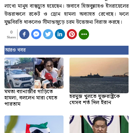
লাখো মানুষ বাস্তুচ্যুত হয়েছেন। জবাবে হিজবুল্লাহও ইসরায়েলের
উত্তরাঞ্চলে রকেট ও ড্রোন হামলা অব্যাহত রেখেছে। ফলে
যুদ্ধবিরতি থাকলেও সীমান্তজুড়ে চরম উত্তেজনা বিরাজ করছে।
0
Shares
আরও খবর
মমতা ব্যানার্জীর গাড়িতে
হরমুজ খুলতে যুক্তরাষ্ট্রকে
হামলা, বললেন মারা যেতে
যেসব শর্ত দিল ইরান
পারতাম