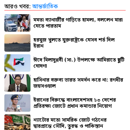
আরও খবর:
আন্তর্জাতিক
সৌদি আরবে আগুনে পুড়ে ১৭ বাংলাদেশির মৃত্যু
মমতা ব্যানার্জীর গাড়িতে হামলা, বললেন মারা
যেতে পারতাম
হরমুজ খুলতে যুক্তরাষ্ট্রকে যেসব শর্ত দিল
ইরান
ঈদে মিলাদুন্নবী (সা.) উপলক্ষে আমিরাতে ছুটি
ঘোষণা
হাসিনার বক্তব্য ভারত সমর্থন করে না: রণধীর
জয়সওয়াল
ইরানের বিরুদ্ধে বাংলাদেশসহ ১৩ দেশের
প্রতিরক্ষা জোটে প্রধান কমান্ডার নিয়োগ
ন্যাটোর মতো সামরিক জোট গঠনের
দ্বারপ্রান্তে সৌদি, তুরস্ক ও পাকিস্তান