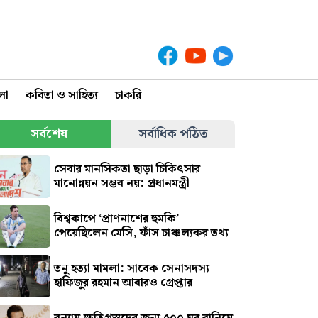
লা
কবিতা ও সাহিত্য
চাকরি
সর্বশেষ
সর্বাধিক পঠিত
সেবার মানসিকতা ছাড়া চিকিৎসার
মানোন্নয়ন সম্ভব নয়: প্রধানমন্ত্রী
বিশ্বকাপে ‘প্রাণনাশের হুমকি’
পেয়েছিলেন মেসি, ফাঁস চাঞ্চল্যকর তথ্য
তনু হত্যা মামলা: সাবেক সেনাসদস্য
হাফিজুর রহমান আবারও গ্রেপ্তার