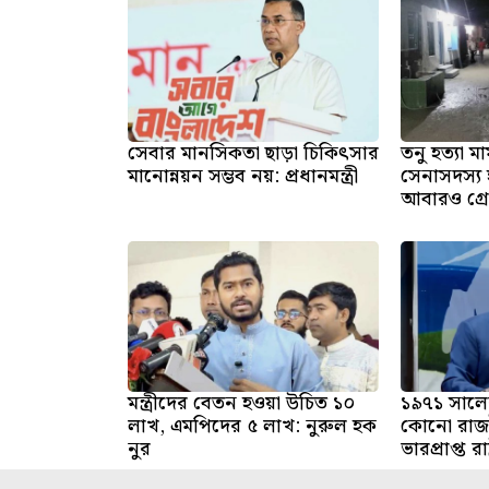
সেবার মানসিকতা ছাড়া চিকিৎসার
তনু হত্যা ম
মানোন্নয়ন সম্ভব নয়: প্রধানমন্ত্রী
সেনাসদস্য 
আবারও গ্রে
মন্ত্রীদের বেতন হওয়া উচিত ১০
১৯৭১ সালের
লাখ, এমপিদের ৫ লাখ: নুরুল হক
কোনো রাজ
নুর
ভারপ্রাপ্ত রাষ