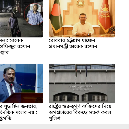
ামলা: সাবেক
রোববার চট্টগ্রাম যাচ্ছেন
হাফিজুর রহমান
প্রধানমন্ত্রী তারেক রহমান
প্তার
 যুদ্ধ ছিল জনতার,
রাষ্ট্রের গুরুত্বপূর্ণ ব্যক্তিদের নিয়ে
নৈতিক দলের নয় :
অপপ্রচারের বিরুদ্ধে সতর্ক করল
্ট্রপতি
পুলিশ