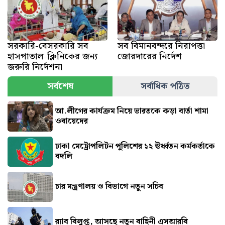
সরকারি-বেসরকারি সব
সব বিমানবন্দরে নিরাপত্তা
হাসপাতাল-ক্লিনিকের জন্য
জোরদারের নির্দেশ
জরুরি নির্দেশনা
সর্বশেষ
সর্বাধিক পঠিত
আ.লীগের কার্যক্রম নিয়ে ভারতকে কড়া বার্তা শামা
ওবায়েদের
ঢাকা মেট্রোপলিটন পুলিশের ১২ ঊর্ধ্বতন কর্মকর্তাকে
বদলি
চার মন্ত্রণালয় ও বিভাগে নতুন সচিব
র‍্যাব বিলুপ্ত, আসছে নতুন বাহিনী এসআরবি