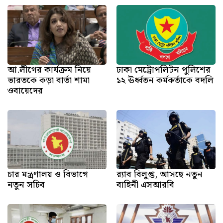
আ.লীগের কার্যক্রম নিয়ে
ঢাকা মেট্রোপলিটন পুলিশের
ভারতকে কড়া বার্তা শামা
১২ ঊর্ধ্বতন কর্মকর্তাকে বদলি
ওবায়েদের
চার মন্ত্রণালয় ও বিভাগে
র‍্যাব বিলুপ্ত, আসছে নতুন
নতুন সচিব
বাহিনী এসআরবি