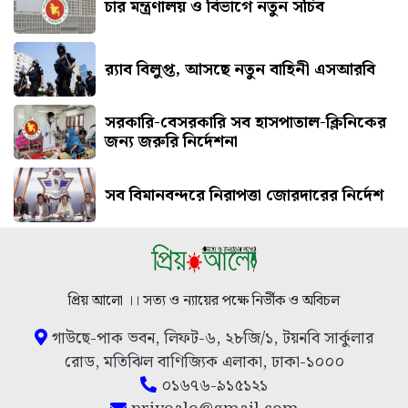
চার মন্ত্রণালয় ও বিভাগে নতুন সচিব
র‍্যাব বিলুপ্ত, আসছে নতুন বাহিনী এসআরবি
সরকারি-বেসরকারি সব হাসপাতাল-ক্লিনিকের
জন্য জরুরি নির্দেশনা
সব বিমানবন্দরে নিরাপত্তা জোরদারের নির্দেশ
প্রিয় আলো ।। সত্য ও ন্যায়ের পক্ষে নির্ভীক ও অবিচল
গাউছে-পাক ভবন, লিফট-৬, ২৮জি/১, টয়নবি সার্কুলার
রোড, মতিঝিল বাণিজ্যিক এলাকা, ঢাকা-১০০০
০১৬৭৬-৯১৫১২১