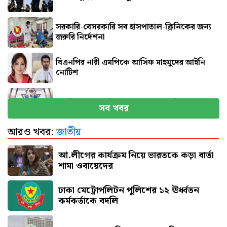
সরকারি-বেসরকারি সব হাসপাতাল-ক্লিনিকের জন্য
জরুরি নির্দেশনা
বিএনপির নারী এমপিকে আসিফ মাহমুদের আইনি
নোটিশ
সব বিমানবন্দরে নিরাপত্তা জোরদারের নির্দেশ
সব খবর
আরও খবর:
জাতীয়
এসএসসি পরীক্ষার ফল প্রকাশের তারিখ ঘোষণা
আ.লীগের কার্যক্রম নিয়ে ভারতকে কড়া বার্তা
শামা ওবায়েদের
ঢাকা মেট্রোপলিটন পুলিশের ১২ ঊর্ধ্বতন
কর্মকর্তাকে বদলি