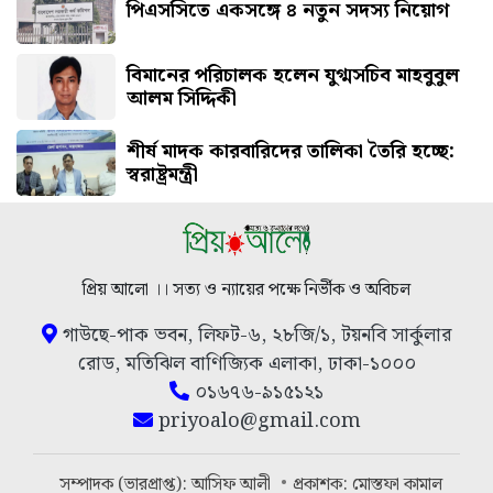
পিএসসিতে একসঙ্গে ৪ নতুন সদস্য নিয়োগ
বিমানের পরিচালক হলেন যুগ্মসচিব মাহবুবুল
আলম সিদ্দিকী
শীর্ষ মাদক কারবারিদের তালিকা তৈরি হচ্ছে:
স্বরাষ্ট্রমন্ত্রী
প্রিয় আলো ।। সত্য ও ন্যায়ের পক্ষে নির্ভীক ও অবিচল
গাউছে-পাক ভবন, লিফট-৬, ২৮জি/১, টয়নবি সার্কুলার
রোড, মতিঝিল বাণিজ্যিক এলাকা, ঢাকা-১০০০
০১৬৭৬-৯১৫১২১
priyoalo@gmail.com
সম্পাদক (ভারপ্রাপ্ত): আসিফ আলী
প্রকাশক: মোস্তফা কামাল