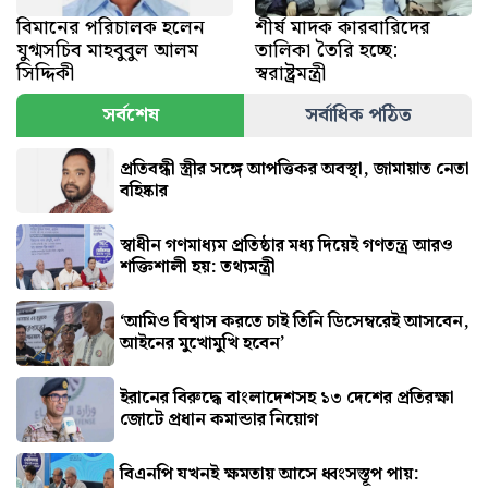
বিমানের পরিচালক হলেন
শীর্ষ মাদক কারবারিদের
যুগ্মসচিব মাহবুবুল আলম
তালিকা তৈরি হচ্ছে:
সিদ্দিকী
স্বরাষ্ট্রমন্ত্রী
সর্বশেষ
সর্বাধিক পঠিত
প্রতিবন্ধী স্ত্রীর সঙ্গে আপত্তিকর অবস্থা, জামায়াত নেতা
বহিষ্কার
স্বাধীন গণমাধ্যম প্রতিষ্ঠার মধ্য দিয়েই গণতন্ত্র আরও
শক্তিশালী হয়: তথ্যমন্ত্রী
‘আমিও বিশ্বাস করতে চাই তিনি ডিসেম্বরেই আসবেন,
আইনের মুখোমুখি হবেন’
ইরানের বিরুদ্ধে বাংলাদেশসহ ১৩ দেশের প্রতিরক্ষা
জোটে প্রধান কমান্ডার নিয়োগ
বিএনপি যখনই ক্ষমতায় আসে ধ্বংসস্তূপ পায়: