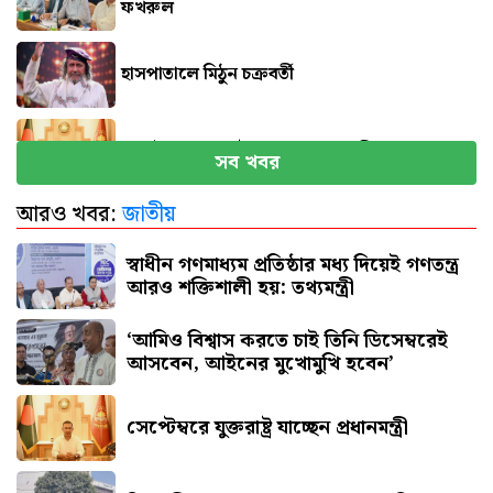
ফখরুল
হাসপাতালে মিঠুন চক্রবর্তী
সেপ্টেম্বরে যুক্তরাষ্ট্র যাচ্ছেন প্রধানমন্ত্রী
সব খবর
আরও খবর:
জাতীয়
পিএসসিতে একসঙ্গে ৪ নতুন সদস্য নিয়োগ
স্বাধীন গণমাধ্যম প্রতিষ্ঠার মধ্য দিয়েই গণতন্ত্র
আরও শক্তিশালী হয়: তথ্যমন্ত্রী
‘আমিও বিশ্বাস করতে চাই তিনি ডিসেম্বরেই
আসবেন, আইনের মুখোমুখি হবেন’
সেপ্টেম্বরে যুক্তরাষ্ট্র যাচ্ছেন প্রধানমন্ত্রী