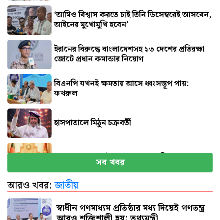
‘আমিও বিশ্বাস করতে চাই তিনি ডিসেম্বরেই আসবেন,
আইনের মুখোমুখি হবেন’
ইরানের বিরুদ্ধে বাংলাদেশসহ ১৩ দেশের প্রতিরক্ষা
জোটে প্রধান কমান্ডার নিয়োগ
বিএনপি যখনই ক্ষমতায় আসে ধ্বংসস্তূপ পায়:
ফখরুল
হাসপাতালে মিঠুন চক্রবর্তী
সেপ্টেম্বরে যুক্তরাষ্ট্র যাচ্ছেন প্রধানমন্ত্রী
সব খবর
আরও খবর:
জাতীয়
পিএসসিতে একসঙ্গে ৪ নতুন সদস্য নিয়োগ
স্বাধীন গণমাধ্যম প্রতিষ্ঠার মধ্য দিয়েই গণতন্ত্র
আরও শক্তিশালী হয়: তথ্যমন্ত্রী