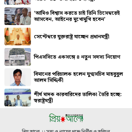
‘আমিও বিশ্বাস করতে চাই তিনি ডিসেম্বরেই
আসবেন, আইনের মুখোমুখি হবেন’
সেপ্টেম্বরে যুক্তরাষ্ট্র যাচ্ছেন প্রধানমন্ত্রী
পিএসসিতে একসঙ্গে ৪ নতুন সদস্য নিয়োগ
বিমানের পরিচালক হলেন যুগ্মসচিব মাহবুবুল
আলম সিদ্দিকী
শীর্ষ মাদক কারবারিদের তালিকা তৈরি হচ্ছে:
স্বরাষ্ট্রমন্ত্রী
প্রিয় আলো ।। সত্য ও ন্যায়ের পক্ষে নির্ভীক ও অবিচল