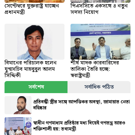
সেপ্টেম্বরে যুক্তরাষ্ট্র যাচ্ছেন
পিএসসিতে একসঙ্গে ৪ নতুন
প্রধানমন্ত্রী
সদস্য নিয়োগ
বিমানের পরিচালক হলেন
শীর্ষ মাদক কারবারিদের
যুগ্মসচিব মাহবুবুল আলম
তালিকা তৈরি হচ্ছে:
সিদ্দিকী
স্বরাষ্ট্রমন্ত্রী
সর্বশেষ
সর্বাধিক পঠিত
প্রতিবন্ধী স্ত্রীর সঙ্গে আপত্তিকর অবস্থা, জামায়াত নেতা
বহিষ্কার
স্বাধীন গণমাধ্যম প্রতিষ্ঠার মধ্য দিয়েই গণতন্ত্র আরও
শক্তিশালী হয়: তথ্যমন্ত্রী