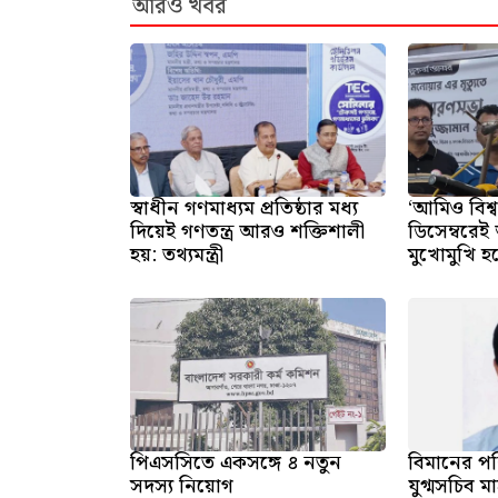
আরও খবর
স্বাধীন গণমাধ্যম প্রতিষ্ঠার মধ্য
‘আমিও বিশ্
দিয়েই গণতন্ত্র আরও শক্তিশালী
ডিসেম্বরে
হয়: তথ্যমন্ত্রী
মুখোমুখি হ
পিএসসিতে একসঙ্গে ৪ নতুন
বিমানের প
সদস্য নিয়োগ
যুগ্মসচিব ম