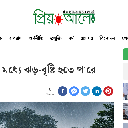
৩
িক
অপরাধ
অর্থনীতি
প্রযুক্তি
ধর্ম
রান্নাঘর
বিনোদন
খে
ধ্যে ঝড়-বৃষ্টি হতে পারে
0
Shares