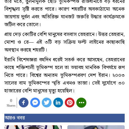
তার মতে, তুলনামূলক ছোট ভূমিকম্পও রাজধানীতে বড় ধরনের
বিশৃঙ্খলা সৃষ্টি করতে পারে। কারণ শহরটির অবকাঠামো অনেক
জায়গায় দুর্বল এবং অতিরিক্ত যানজট জরুরি উদ্ধার কার্যক্রমকে
জটিল করে তোলে।
প্রায় দেড় কোটির বেশি মানুষের বসবাস তেহরানে। উত্তর তেহরান,
মোশা ও রে— এই ৩টি বড় সক্রিয় ফল্ট লাইনের কাছাকাছি
অবস্থান করছে শহরটি।
ইরানি বিশেষজ্ঞরা বহুদিন ধরেই সতর্ক করে আসছেন, তেহরানের
কাছে শক্তিশালী ভূমিকম্প হলে তা ভয়াবহ মানবিক বিপর্যয়ে রূপ
নিতে পারে। বিশ্বের অন্যতম ভূমিকম্পপ্রবণ দেশ ইরান। ২০০৩
সালের বাম ভূমিকম্পের স্মৃতি এখনও তাজা। সেই দুর্যোগে ৩০
হাজারের বেশি মানুষের মৃত্যু হয়েছিল।
0
Shares
আরও খবর