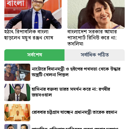
হঠাৎ রিপাবলিক বাংলা
বাংলাদেশ সরকার আমার
ছাড়লেন ময়ূখ রঞ্জন ঘোষ
পাসপোর্ট রিনিউ করে না:
তসলিমা
সর্বশেষ
সর্বাধিক পঠিত
নাটোরে বিমানমন্ত্রী ও হুইপের পথসভা থেকে উদ্ধার
অস্ত্রটি খেলনা পিস্তল
হাসিনার বক্তব্য ভারত সমর্থন করে না: রণধীর
জয়সওয়াল
রোববার চট্টগ্রাম যাচ্ছেন প্রধানমন্ত্রী তারেক রহমান