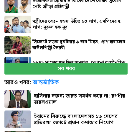
স্বাভাবিক প্রক্রিয়ায় সাকিবের দেশে ফেরার সুযোগ
নেই: ক্রীড়া প্রতিমন্ত্রী
মন্ত্রীদের বেতন হওয়া উচিত ১০ লাখ, এমপিদের ৫
লাখ: নুরুল হক নুর
সিলেটে সড়ক দুর্ঘটনায় ৯ জন নিহত, প্রাণ হারালেন
বাউলশিল্পী ভৈরবী
১৯৭১ সালের যুদ্ধ ছিল জনতার, কোনো রাজনৈতিক
সব খবর
দলের নয় : ভারপ্রাপ্ত রাষ্ট্রপতি
আরও খবর:
আন্তর্জাতিক
রাষ্ট্রের গুরুত্বপূর্ণ ব্যক্তিদের নিয়ে অপপ্রচারের বিরুদ্ধে
সতর্ক করল পুলিশ
হাসিনার বক্তব্য ভারত সমর্থন করে না: রণধীর
জয়সওয়াল
ইরানের বিরুদ্ধে বাংলাদেশসহ ১৩ দেশের
প্রতিরক্ষা জোটে প্রধান কমান্ডার নিয়োগ