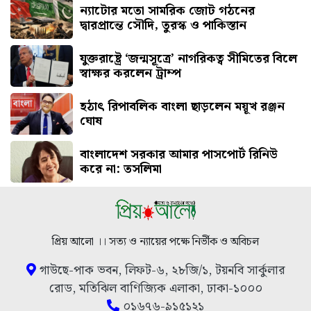
ন্যাটোর মতো সামরিক জোট গঠনের
দ্বারপ্রান্তে সৌদি, তুরস্ক ও পাকিস্তান
যুক্তরাষ্ট্রে ‘জন্মসূত্রে’ নাগরিকত্ব সীমিতের বিলে
স্বাক্ষর করলেন ট্রাম্প
হঠাৎ রিপাবলিক বাংলা ছাড়লেন ময়ূখ রঞ্জন
ঘোষ
বাংলাদেশ সরকার আমার পাসপোর্ট রিনিউ
করে না: তসলিমা
প্রিয় আলো ।। সত্য ও ন্যায়ের পক্ষে নির্ভীক ও অবিচল
গাউছে-পাক ভবন, লিফট-৬, ২৮জি/১, টয়নবি সার্কুলার
রোড, মতিঝিল বাণিজ্যিক এলাকা, ঢাকা-১০০০
০১৬৭৬-৯১৫১২১