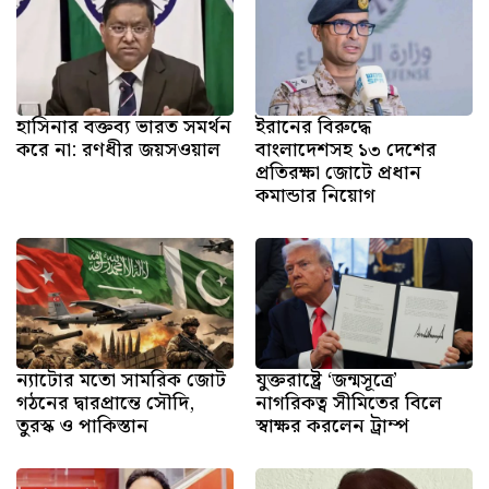
হাসিনার বক্তব্য ভারত সমর্থন
ইরানের বিরুদ্ধে
করে না: রণধীর জয়সওয়াল
বাংলাদেশসহ ১৩ দেশের
প্রতিরক্ষা জোটে প্রধান
কমান্ডার নিয়োগ
ন্যাটোর মতো সামরিক জোট
যুক্তরাষ্ট্রে ‘জন্মসূত্রে’
গঠনের দ্বারপ্রান্তে সৌদি,
নাগরিকত্ব সীমিতের বিলে
তুরস্ক ও পাকিস্তান
স্বাক্ষর করলেন ট্রাম্প