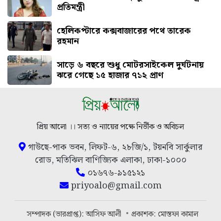
প্রতিমন্ত্রী
হেলিকপ্টারে কক্সবাজারের পথে তারেক
রহমান
সাড়ে ৬ বছরে শুধু মোটরসাইকেল দুর্ঘটনায়
ঝরে গেছে ১৫ হাজার ৭১২ প্রাণ
প্রিয় আলো ।। সত্য ও ন্যায়ের পক্ষে নির্ভীক ও অবিচল
গাউছে-পাক ভবন, লিফট-৬, ২৮জি/১, টয়নবি সার্কুলার
রোড, মতিঝিল বাণিজ্যিক এলাকা, ঢাকা-১০০০
০১৬৭৬-৯১৫১২১
priyoalo@gmail.com
সম্পাদক (ভারপ্রাপ্ত): আসিফ আলী
প্রকাশক: মোস্তফা কামাল