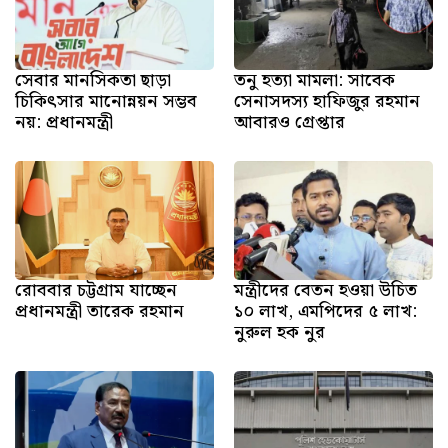
সেবার মানসিকতা ছাড়া
তনু হত্যা মামলা: সাবেক
চিকিৎসার মানোন্নয়ন সম্ভব
সেনাসদস্য হাফিজুর রহমান
নয়: প্রধানমন্ত্রী
আবারও গ্রেপ্তার
রোববার চট্টগ্রাম যাচ্ছেন
মন্ত্রীদের বেতন হওয়া উচিত
প্রধানমন্ত্রী তারেক রহমান
১০ লাখ, এমপিদের ৫ লাখ:
নুরুল হক নুর