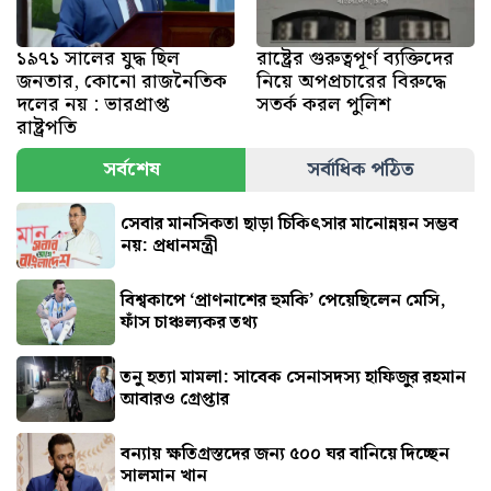
১৯৭১ সালের যুদ্ধ ছিল
রাষ্ট্রের গুরুত্বপূর্ণ ব্যক্তিদের
জনতার, কোনো রাজনৈতিক
নিয়ে অপপ্রচারের বিরুদ্ধে
দলের নয় : ভারপ্রাপ্ত
সতর্ক করল পুলিশ
রাষ্ট্রপতি
সর্বশেষ
সর্বাধিক পঠিত
সেবার মানসিকতা ছাড়া চিকিৎসার মানোন্নয়ন সম্ভব
নয়: প্রধানমন্ত্রী
বিশ্বকাপে ‘প্রাণনাশের হুমকি’ পেয়েছিলেন মেসি,
ফাঁস চাঞ্চল্যকর তথ্য
তনু হত্যা মামলা: সাবেক সেনাসদস্য হাফিজুর রহমান
আবারও গ্রেপ্তার
বন্যায় ক্ষতিগ্রস্তদের জন্য ৫০০ ঘর বানিয়ে দিচ্ছেন
সালমান খান