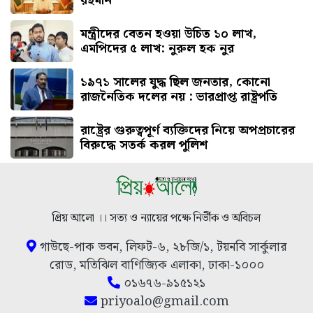
রহমান
মন্ত্রীদের বেতন হওয়া উচিত ১০ লাখ,
এমপিদের ৫ লাখ: নুরুল হক নুর
১৯৭১ সালের যুদ্ধ ছিল জনতার, কোনো
রাজনৈতিক দলের নয় : ভারপ্রাপ্ত রাষ্ট্রপতি
রাষ্ট্রের গুরুত্বপূর্ণ ব্যক্তিদের নিয়ে অপপ্রচারের
বিরুদ্ধে সতর্ক করল পুলিশ
প্রিয় আলো ।। সত্য ও ন্যায়ের পক্ষে নির্ভীক ও অবিচল
গাউছে-পাক ভবন, লিফট-৬, ২৮জি/১, টয়নবি সার্কুলার
রোড, মতিঝিল বাণিজ্যিক এলাকা, ঢাকা-১০০০
০১৬৭৬-৯১৫১২১
priyoalo@gmail.com