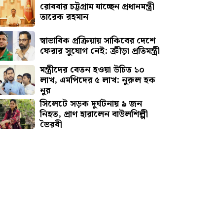
রোববার চট্টগ্রাম যাচ্ছেন প্রধানমন্ত্রী
তারেক রহমান
স্বাভাবিক প্রক্রিয়ায় সাকিবের দেশে
ফেরার সুযোগ নেই: ক্রীড়া প্রতিমন্ত্রী
মন্ত্রীদের বেতন হওয়া উচিত ১০
লাখ, এমপিদের ৫ লাখ: নুরুল হক
নুর
সিলেটে সড়ক দুর্ঘটনায় ৯ জন
নিহত, প্রাণ হারালেন বাউলশিল্পী
ভৈরবী