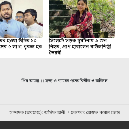
 বেতন হওয়া উচিত ১০
সিলেটে সড়ক দুর্ঘটনায় ৯ জন
দের ৫ লাখ: নুরুল হক
নিহত, প্রাণ হারালেন বাউলশিল্পী
ভৈরবী
প্রিয় আলো ।। সত্য ও ন্যায়ের পক্ষে নির্ভীক ও অবিচল
সম্পাদক (ভারপ্রাপ্ত): আসিফ আলী
প্রকাশক: মোস্তফা কামাল তোহা