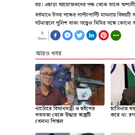
হয়। এছাড়া আয়োজকদের পক্ষ থেকে তাকে অশালীন
বর্তমানে উভয় পক্ষের পাল্টাপাল্টি মামলায় বিষয়টি 
ঘটনাস্থলে পুলিশ থাকা সত্ত্বেও মিমির সঙ্গে কোন
0
Shares
আরও খবর
নাটোরে বিমানমন্ত্রী ও হুইপের
হাসিনার বক্
পথসভা থেকে উদ্ধার অস্ত্রটি
করে না: র
খেলনা পিস্তল