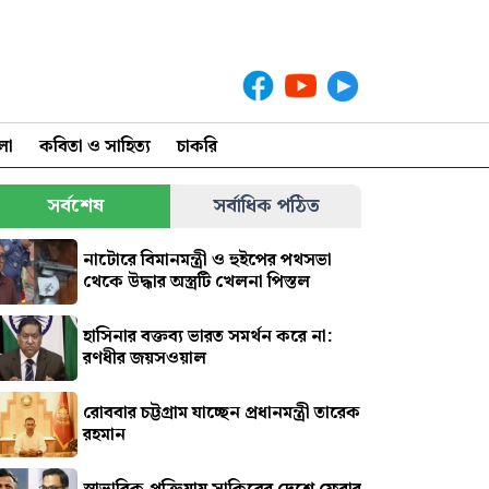
লা
কবিতা ও সাহিত্য
চাকরি
সর্বশেষ
সর্বাধিক পঠিত
নাটোরে বিমানমন্ত্রী ও হুইপের পথসভা
থেকে উদ্ধার অস্ত্রটি খেলনা পিস্তল
হাসিনার বক্তব্য ভারত সমর্থন করে না:
রণধীর জয়সওয়াল
রোববার চট্টগ্রাম যাচ্ছেন প্রধানমন্ত্রী তারেক
রহমান