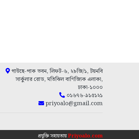
গাউছে-পাক ভবন, লিফট-৬, ২৮জি/১, টয়নবি
সার্কুলার রোড, মতিঝিল বাণিজ্যিক এলাকা,
ঢাকা-১০০০
০১৬৭৬-৯১৫১২১
priyoalo@gmail.com
প্রযুক্তি সহায়তায়
Priyoalo.com