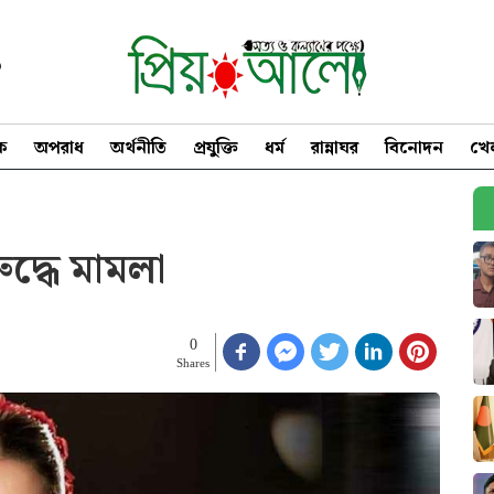
৩
িক
অপরাধ
অর্থনীতি
প্রযুক্তি
ধর্ম
রান্নাঘর
বিনোদন
খে
ুদ্ধে মামলা
0
Shares