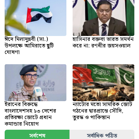
ঈদে মিলাদুন্নবী (সা.)
হাসিনার বক্তব্য ভারত সমর্থন
উপলক্ষে আমিরাতে ছুটি
করে না: রণধীর জয়সওয়াল
ঘোষণা
ইরানের বিরুদ্ধে
ন্যাটোর মতো সামরিক জোট
বাংলাদেশসহ ১৩ দেশের
গঠনের দ্বারপ্রান্তে সৌদি,
প্রতিরক্ষা জোটে প্রধান
তুরস্ক ও পাকিস্তান
কমান্ডার নিয়োগ
সর্বশেষ
সর্বাধিক পঠিত