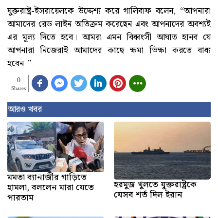
যুক্তরাষ্ট্র-ইসরায়েলকে উদ্দেশ্য করে গালিবাফ বলেন, “আপনারা
আমাদের রেড লাইন অতিক্রম করেছেন এবং আপনাদের অবশ্যই
এর মূল্য দিতে হবে। আমরা এমন বিধ্বংসী আঘাত হানব যে
আপনারা নিজেরাই আমাদের কাছে ক্ষমা ভিক্ষা করতে বাধ্য
হবেন।”
0
Shares
আরও খবর
মমতা ব্যানার্জীর গাড়িতে
হরমুজ খুলতে যুক্তরাষ্ট্রকে
হামলা, বললেন মারা যেতে
যেসব শর্ত দিল ইরান
পারতাম