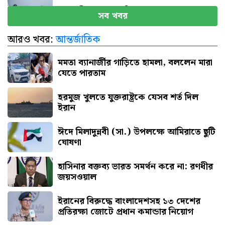
প্রধানমন্ত্রীর কাছে ৯ দাবি হেফাজতের
সব খবর
আরও খবর:
আন্তর্জাতিক
সৌদি আরবে আগুনে পুড়ে ১৭ বাংলাদেশির মৃত্যু
মমতা ব্যানার্জীর গাড়িতে হামলা, বললেন মারা
যেতে পারতাম
হরমুজ খুলতে যুক্তরাষ্ট্রকে যেসব শর্ত দিল
ইরান
ঈদে মিলাদুন্নবী (সা.) উপলক্ষে আমিরাতে ছুটি
ঘোষণা
হাসিনার বক্তব্য ভারত সমর্থন করে না: রণধীর
জয়সওয়াল
ইরানের বিরুদ্ধে বাংলাদেশসহ ১৩ দেশের
প্রতিরক্ষা জোটে প্রধান কমান্ডার নিয়োগ