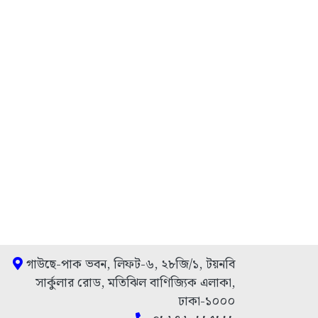
গাউছে-পাক ভবন, লিফট-৬, ২৮জি/১, টয়নবি
সার্কুলার রোড, মতিঝিল বাণিজ্যিক এলাকা,
ঢাকা-১০০০