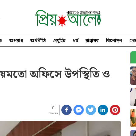
৩
িক
অপরাধ
অর্থনীতি
প্রযুক্তি
ধর্ম
রান্নাঘর
বিনোদন
খে
ময়মতো অফিসে উপস্থিতি ও
0
Shares