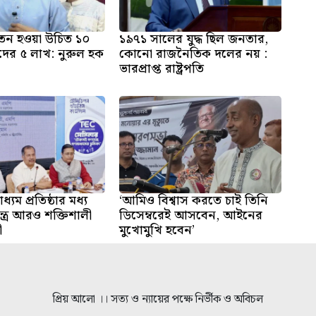
 বেতন হওয়া উচিত ১০
১৯৭১ সালের যুদ্ধ ছিল জনতার,
দের ৫ লাখ: নুরুল হক
কোনো রাজনৈতিক দলের নয় :
ভারপ্রাপ্ত রাষ্ট্রপতি
ধ্যম প্রতিষ্ঠার মধ্য
‘আমিও বিশ্বাস করতে চাই তিনি
্ত্র আরও শক্তিশালী
ডিসেম্বরেই আসবেন, আইনের
ী
মুখোমুখি হবেন’
প্রিয় আলো ।। সত্য ও ন্যায়ের পক্ষে নির্ভীক ও অবিচল