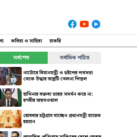
লা
কবিতা ও সাহিত্য
চাকরি
সর্বশেষ
সর্বাধিক পঠিত
নাটোরে বিমানমন্ত্রী ও হুইপের পথসভা
থেকে উদ্ধার অস্ত্রটি খেলনা পিস্তল
হাসিনার বক্তব্য ভারত সমর্থন করে না:
রণধীর জয়সওয়াল
রোববার চট্টগ্রাম যাচ্ছেন প্রধানমন্ত্রী তারেক
রহমান