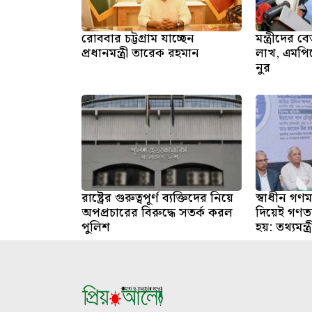
রোববার চট্টগ্রাম যাচ্ছেন
মন্ত্রীদের
প্রধানমন্ত্রী তারেক রহমান
লাখ, এমপি
নুর
রাষ্ট্রের গুরুত্বপূর্ণ ব্যক্তিদের নিয়ে
স্বাধীন গণমা
অপপ্রচারের বিরুদ্ধে সতর্ক করল
দিয়েই গণতন
পুলিশ
হয়: তথ্যমন্ত্র