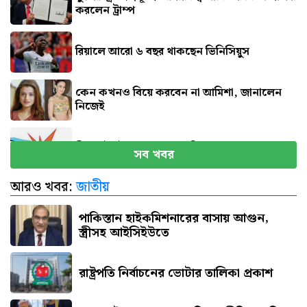
করলেন ট্রাম্প
রিয়ালে আরো ৬ বছর থাকছেন ভিনিসিয়ুস
কেন কখনও বিয়ে করবেন না আমিশা, জানালেন
নিজেই
সিলেটে দুই বাসের সংঘর্ষে নিহত ৮
সব খবর
আরও খবর:
জাতীয়
বগুড়ায় বাসচাপায় প্রাণ গেল ৬
পাকিস্তান হাইকমিশনারের বাসায় আগুন,
স্ত্রীসহ আইসিইউতে
রাষ্ট্রপতি নির্বাচনের ভোটার তালিকা প্রকাশ