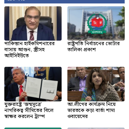
পাকিস্তান হাইকমিশনারের
রাষ্ট্রপতি নির্বাচনের ভোটার
বাসায় আগুন, স্ত্রীসহ
তালিকা প্রকাশ
আইসিইউতে
যুক্তরাষ্ট্রে ‘জন্মসূত্রে’
আ.লীগের কার্যক্রম নিয়ে
নাগরিকত্ব সীমিতের বিলে
ভারতকে কড়া বার্তা শামা
স্বাক্ষর করলেন ট্রাম্প
ওবায়েদের