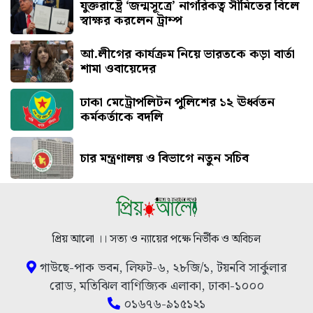
যুক্তরাষ্ট্রে ‘জন্মসূত্রে’ নাগরিকত্ব সীমিতের বিলে
স্বাক্ষর করলেন ট্রাম্প
আ.লীগের কার্যক্রম নিয়ে ভারতকে কড়া বার্তা
শামা ওবায়েদের
ঢাকা মেট্রোপলিটন পুলিশের ১২ ঊর্ধ্বতন
কর্মকর্তাকে বদলি
চার মন্ত্রণালয় ও বিভাগে নতুন সচিব
প্রিয় আলো ।। সত্য ও ন্যায়ের পক্ষে নির্ভীক ও অবিচল
গাউছে-পাক ভবন, লিফট-৬, ২৮জি/১, টয়নবি সার্কুলার
রোড, মতিঝিল বাণিজ্যিক এলাকা, ঢাকা-১০০০
০১৬৭৬-৯১৫১২১