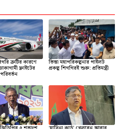
িগরি ত্রুটির কারণে
তিস্তা মহাপরিকল্পনার পাইলট
াকাগামী ফ্লাইটের
প্রকল্প শিগগিরই শুরু: প্রতিমন্ত্রী
পরিবর্তন
াতে জিডিপির ৫ শতাংশ
‘হাসিনা কার্ড’ খেলবেন আবার