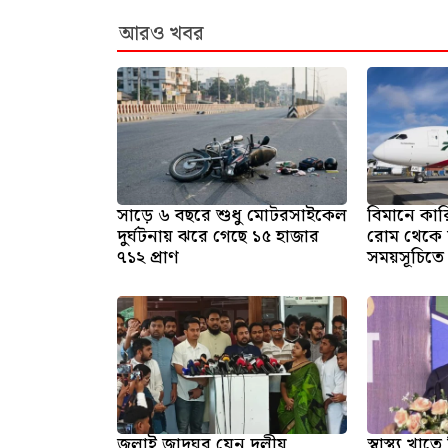
আরও খবর
সাড়ে ৬ বছরে শুধু মোটরসাইকেল
বিমানে কার
দুর্ঘটনায় ঝরে গেছে ১৫ হাজার
রোম থেকে ঢ
৭১২ প্রাণ
সময়সূচিতে 
জুলাই জাদুঘর যেন দলীয়
স্বাস্থ্য খ