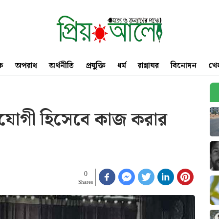
িক
অপরাধ
অর্থনীতি
প্রযুক্তি
ধর্ম
রান্নাঘর
বিনোদন
খে
হযোগী হিসেবে কাজ করার
0
Shares