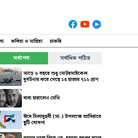
লা
কবিতা ও সাহিত্য
চাকরি
সর্বশেষ
সর্বাধিক পঠিত
সাড়ে ৬ বছরে শুধু মোটরসাইকেল
দুর্ঘটনায় ঝরে গেছে ১৫ হাজার ৭১২ প্রাণ
বাবা হারালেন মেসি
ঈদে মিলাদুন্নবী (সা.) উপলক্ষে আমিরাতে
ছুটি ঘোষণা