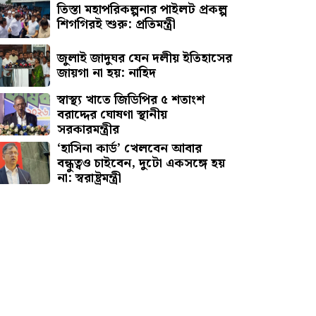
তিস্তা মহাপরিকল্পনার পাইলট প্রকল্প
শিগগিরই শুরু: প্রতিমন্ত্রী
জুলাই জাদুঘর যেন দলীয় ইতিহাসের
জায়গা না হয়: নাহিদ
স্বাস্থ্য খাতে জিডিপির ৫ শতাংশ
বরাদ্দের ঘোষণা স্থানীয়
সরকারমন্ত্রীর
‘হাসিনা কার্ড’ খেলবেন আবার
বন্ধুত্বও চাইবেন, দুটো একসঙ্গে হয়
না: স্বরাষ্ট্রমন্ত্রী