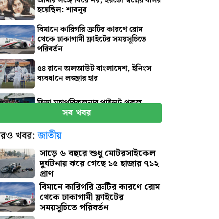
আমার সঙ্গে বিয়ে নয়, হয়তো স্বপ্নের বাসর
হয়েছিল: শাবনূর
বিমানে কারিগরি ত্রুটির কারণে রোম
থেকে ঢাকাগামী ফ্লাইটের সময়সূচিতে
পরিবর্তন
৫৪ রানে অলআউট বাংলাদেশ, ইনিংস
ব্যবধানে লজ্জার হার
তিস্তা মহাপরিকল্পনার পাইলট প্রকল্প
সব খবর
শিগগিরই শুরু: প্রতিমন্ত্রী
রও খবর:
জাতীয়
জুলাই জাদুঘর যেন দলীয় ইতিহাসের
জায়গা না হয়: নাহিদ
সাড়ে ৬ বছরে শুধু মোটরসাইকেল
দুর্ঘটনায় ঝরে গেছে ১৫ হাজার ৭১২
প্রাণ
বিমানে কারিগরি ত্রুটির কারণে রোম
থেকে ঢাকাগামী ফ্লাইটের
সময়সূচিতে পরিবর্তন