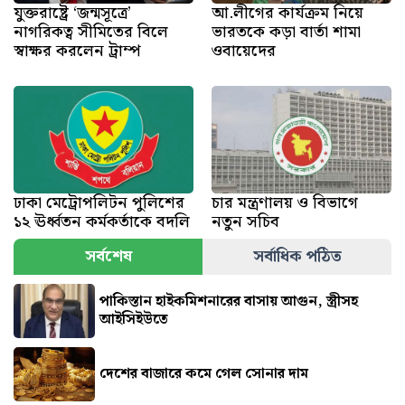
যুক্তরাষ্ট্রে ‘জন্মসূত্রে’
আ.লীগের কার্যক্রম নিয়ে
নাগরিকত্ব সীমিতের বিলে
ভারতকে কড়া বার্তা শামা
স্বাক্ষর করলেন ট্রাম্প
ওবায়েদের
ঢাকা মেট্রোপলিটন পুলিশের
চার মন্ত্রণালয় ও বিভাগে
১২ ঊর্ধ্বতন কর্মকর্তাকে বদলি
নতুন সচিব
সর্বশেষ
সর্বাধিক পঠিত
পাকিস্তান হাইকমিশনারের বাসায় আগুন, স্ত্রীসহ
আইসিইউতে
দেশের বাজারে কমে গেল সোনার দাম