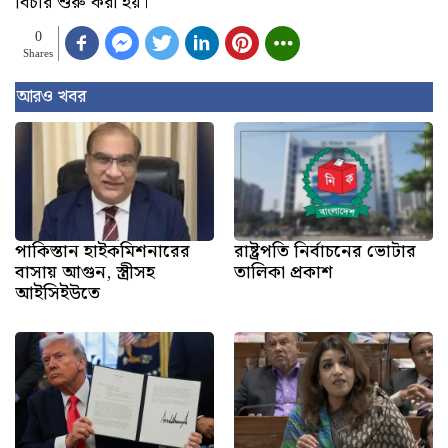
বিচার শুরু করা হয়।
0
Shares
আরও খবর
পাকিস্তান হাইকমিশনারের
রাষ্ট্রপতি নির্বাচনের ভোটার
বাসায় আগুন, স্ত্রীসহ
তালিকা প্রকাশ
আইসিইউতে