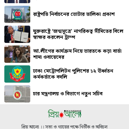
রাষ্ট্রপতি নির্বাচনের ভোটার তালিকা প্রকাশ
যুক্তরাষ্ট্রে ‘জন্মসূত্রে’ নাগরিকত্ব সীমিতের বিলে
স্বাক্ষর করলেন ট্রাম্প
আ.লীগের কার্যক্রম নিয়ে ভারতকে কড়া বার্তা
শামা ওবায়েদের
ঢাকা মেট্রোপলিটন পুলিশের ১২ ঊর্ধ্বতন
কর্মকর্তাকে বদলি
চার মন্ত্রণালয় ও বিভাগে নতুন সচিব
প্রিয় আলো ।। সত্য ও ন্যায়ের পক্ষে নির্ভীক ও অবিচল