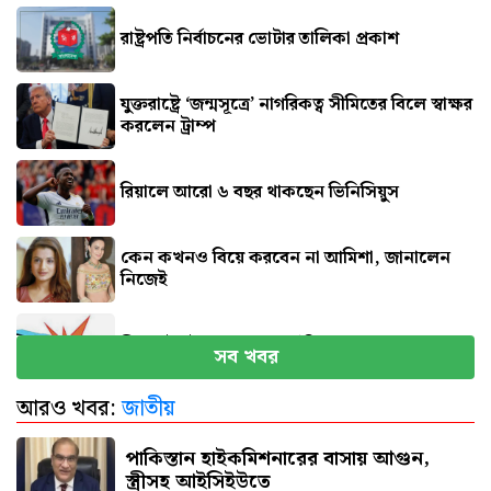
রাষ্ট্রপতি নির্বাচনের ভোটার তালিকা প্রকাশ
যুক্তরাষ্ট্রে ‘জন্মসূত্রে’ নাগরিকত্ব সীমিতের বিলে স্বাক্ষর
করলেন ট্রাম্প
রিয়ালে আরো ৬ বছর থাকছেন ভিনিসিয়ুস
কেন কখনও বিয়ে করবেন না আমিশা, জানালেন
নিজেই
সিলেটে দুই বাসের সংঘর্ষে নিহত ৮
সব খবর
আরও খবর:
জাতীয়
বগুড়ায় বাসচাপায় প্রাণ গেল ৬
পাকিস্তান হাইকমিশনারের বাসায় আগুন,
স্ত্রীসহ আইসিইউতে