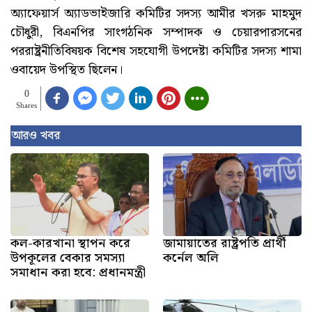
অ্যাফেয়ার্স অ্যাডভাইজারি কমিটির সদস্য আমীর খসরু মাহমুদ
চৌধুরী, বিএনপির সাংগঠনিক সম্পাদক ও চেয়ারপারসনের
পররাষ্ট্রনীতিবিষয়ক বিশেষ সহযোগী উপদেষ্টা কমিটির সদস্য শামা
ওবায়েদ উপস্থিত ছিলেন।
0
Shares
আরও খবর
কল-কারখানা স্থাপন করে
জামায়াতের রাষ্ট্রপতি প্রার্থী
উপকূলের বেকার সমস্যা
কর্নেল অলি
সমাধান করা হবে: প্রধানমন্ত্রী