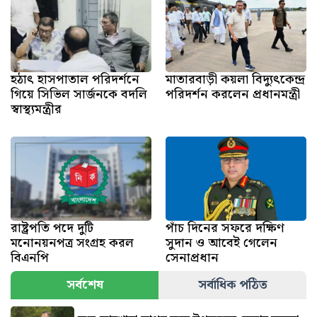
হঠাৎ হাসপাতাল পরিদর্শনে
মাতারবাড়ী কয়লা বিদ্যুৎকেন্দ্র
গিয়ে সিভিল সার্জনকে বদলি
পরিদর্শন করলেন প্রধানমন্ত্রী
স্বাস্থ্যমন্ত্রীর
রাষ্ট্রপতি পদে দুটি
পাঁচ দিনের সফরে দক্ষিণ
মনোনয়নপত্র সংগ্রহ করল
সুদান ও আবেই গেলেন
বিএনপি
সেনাপ্রধান
সর্বশেষ
সর্বাধিক পঠিত