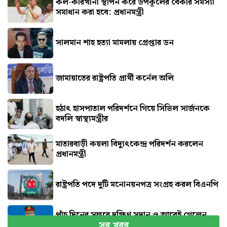
কল-কারখানা স্থাপন করে উপকূলের বেকার সমস্যা
সমাধান করা হবে: প্রধানমন্ত্রী
সালমান শাহ হত্যা মামলায় গ্রেপ্তার ডন
জামায়াতের রাষ্ট্রপতি প্রার্থী কর্নেল অলি
হঠাৎ হাসপাতাল পরিদর্শনে গিয়ে সিভিল সার্জনকে
বদলি স্বাস্থ্যমন্ত্রীর
মাতারবাড়ী কয়লা বিদ্যুৎকেন্দ্র পরিদর্শন করলেন
প্রধানমন্ত্রী
রাষ্ট্রপতি পদে দুটি মনোনয়নপত্র সংগ্রহ করল বিএনপি
পাঁচ দিনের সফরে দক্ষিণ সুদান ও আবেই গেলেন
সব খবর
সেনাপ্রধান