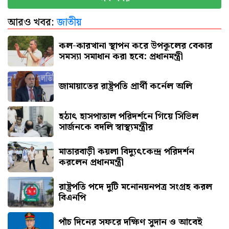
আরও খবর:
জাতীয়
হরমুজ খুলতে যুক্তরাষ্ট্রকে যেসব শর্ত দিল ইরান
কল-কারখানা স্থাপন করে উপকূলের বেকার
সমস্যা সমাধান করা হবে: প্রধানমন্ত্রী
জামায়াতের রাষ্ট্রপতি প্রার্থী কর্নেল অলি
হঠাৎ হাসপাতাল পরিদর্শনে গিয়ে সিভিল
সার্জনকে বদলি স্বাস্থ্যমন্ত্রীর
মাতারবাড়ী কয়লা বিদ্যুৎকেন্দ্র পরিদর্শন
করলেন প্রধানমন্ত্রী
রাষ্ট্রপতি পদে দুটি মনোনয়নপত্র সংগ্রহ করল
বিএনপি
পাঁচ দিনের সফরে দক্ষিণ সুদান ও আবেই