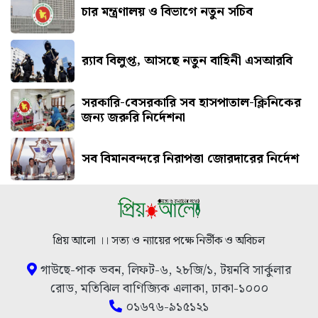
চার মন্ত্রণালয় ও বিভাগে নতুন সচিব
র‍্যাব বিলুপ্ত, আসছে নতুন বাহিনী এসআরবি
সরকারি-বেসরকারি সব হাসপাতাল-ক্লিনিকের
জন্য জরুরি নির্দেশনা
সব বিমানবন্দরে নিরাপত্তা জোরদারের নির্দেশ
প্রিয় আলো ।। সত্য ও ন্যায়ের পক্ষে নির্ভীক ও অবিচল
গাউছে-পাক ভবন, লিফট-৬, ২৮জি/১, টয়নবি সার্কুলার
রোড, মতিঝিল বাণিজ্যিক এলাকা, ঢাকা-১০০০
০১৬৭৬-৯১৫১২১