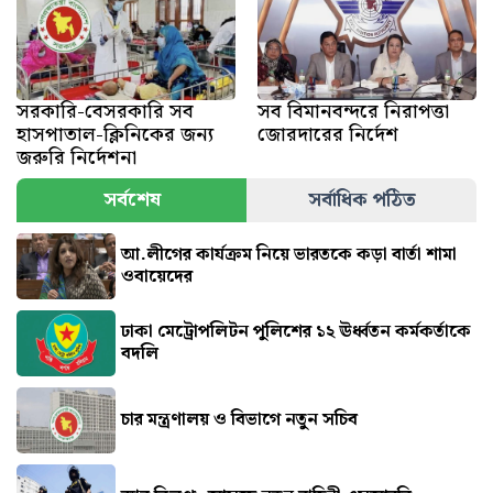
সরকারি-বেসরকারি সব
সব বিমানবন্দরে নিরাপত্তা
হাসপাতাল-ক্লিনিকের জন্য
জোরদারের নির্দেশ
জরুরি নির্দেশনা
সর্বশেষ
সর্বাধিক পঠিত
আ.লীগের কার্যক্রম নিয়ে ভারতকে কড়া বার্তা শামা
ওবায়েদের
ঢাকা মেট্রোপলিটন পুলিশের ১২ ঊর্ধ্বতন কর্মকর্তাকে
বদলি
চার মন্ত্রণালয় ও বিভাগে নতুন সচিব