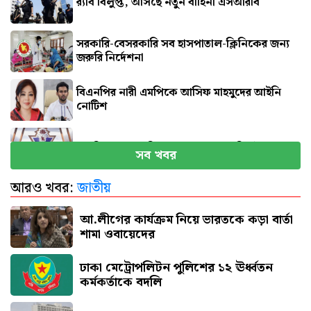
র‍্যাব বিলুপ্ত, আসছে নতুন বাহিনী এসআরবি
সরকারি-বেসরকারি সব হাসপাতাল-ক্লিনিকের জন্য
জরুরি নির্দেশনা
বিএনপির নারী এমপিকে আসিফ মাহমুদের আইনি
নোটিশ
সব বিমানবন্দরে নিরাপত্তা জোরদারের নির্দেশ
সব খবর
আরও খবর:
জাতীয়
এসএসসি পরীক্ষার ফল প্রকাশের তারিখ ঘোষণা
আ.লীগের কার্যক্রম নিয়ে ভারতকে কড়া বার্তা
শামা ওবায়েদের
ঢাকা মেট্রোপলিটন পুলিশের ১২ ঊর্ধ্বতন
কর্মকর্তাকে বদলি