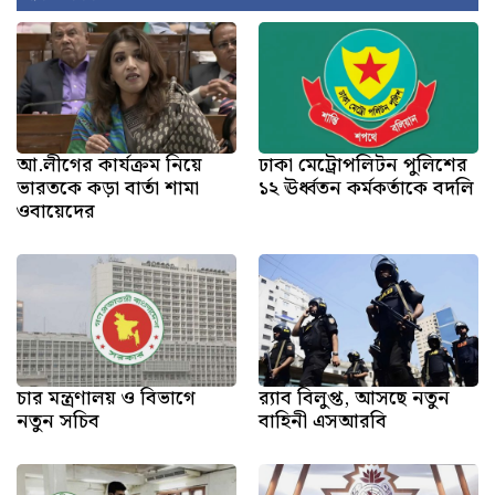
আ.লীগের কার্যক্রম নিয়ে
ঢাকা মেট্রোপলিটন পুলিশের
ভারতকে কড়া বার্তা শামা
১২ ঊর্ধ্বতন কর্মকর্তাকে বদলি
ওবায়েদের
চার মন্ত্রণালয় ও বিভাগে
র‍্যাব বিলুপ্ত, আসছে নতুন
নতুন সচিব
বাহিনী এসআরবি