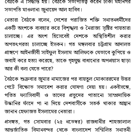
বৈঠকে এ সিদ্ধান্ত হয়। বৈঠকে সভাপতিত্ব করেন ঢাকা মহানগর
সভাপতি মাওলানা জুনায়েদ আল হাবিব।
নেতারা বৈঠকে বলেন, দেশের পরাজিত শক্তি সনাতনধর্মীদের
একটি অংশকে ব্যবহার করে বিশৃঙ্খলা ও নৈরাজ্য সৃষ্টির পায়তারা
চালাচ্ছে। এর অংশ হিসেবেই দেশকে অস্থিতিশীল করার
অপতৎপরতা চালাচ্ছে ইসকন। গত মঙ্গলবার চট্টগ্রাম আদালত
প্রাঙ্গণে আইনজীবী সাইফুল ইসলাম আলিফকে যেভাবে কুপিয়ে ও
জবাই করে হত্যা করেছে, তাকে গৃহযুদ্ধ বাধানোর অপপ্রয়াস ছাড়া
আর কী বলা যেতে পারে?
বৈঠকে শুক্রবার জুমার নামাজের পর বায়তুল মোকাররমের উত্তর
গেটে বিক্ষোভ সমাবেশ করার ঘোষণা দেয়া হয়। একইসঙ্গে,
পতিত ফ্যাসিবাদী ও তাদের প্রভুদের পাতানো সাম্প্রদায়িক
উস্কানির ফাঁদে পা না দিয়ে দেশবাসীকে সতর্ক থাকার আহ্বান
জানান হেফাজত ইসলামের নেতারা।
প্রসঙ্গত, গত সোমবার (২৫ নভেম্বর) রাজধানীর শাহজালাল
আন্তর্জাতিক বিমানবন্দর থেকে বাংলাদেশ সম্মিলিত সনাতনী