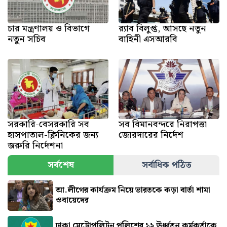
চার মন্ত্রণালয় ও বিভাগে
র‍্যাব বিলুপ্ত, আসছে নতুন
নতুন সচিব
বাহিনী এসআরবি
সরকারি-বেসরকারি সব
সব বিমানবন্দরে নিরাপত্তা
হাসপাতাল-ক্লিনিকের জন্য
জোরদারের নির্দেশ
জরুরি নির্দেশনা
সর্বশেষ
সর্বাধিক পঠিত
আ.লীগের কার্যক্রম নিয়ে ভারতকে কড়া বার্তা শামা
ওবায়েদের
ঢাকা মেট্রোপলিটন পুলিশের ১২ ঊর্ধ্বতন কর্মকর্তাকে