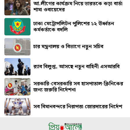
আ.লীগের কার্যক্রম নিয়ে ভারতকে কড়া বার্তা
শামা ওবায়েদের
ঢাকা মেট্রোপলিটন পুলিশের ১২ ঊর্ধ্বতন
কর্মকর্তাকে বদলি
চার মন্ত্রণালয় ও বিভাগে নতুন সচিব
র‍্যাব বিলুপ্ত, আসছে নতুন বাহিনী এসআরবি
সরকারি-বেসরকারি সব হাসপাতাল-ক্লিনিকের
জন্য জরুরি নির্দেশনা
সব বিমানবন্দরে নিরাপত্তা জোরদারের নির্দেশ