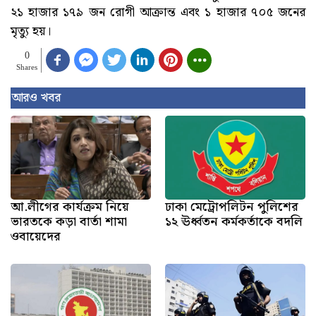
২১ হাজার ১৭৯ জন রোগী আক্রান্ত এবং ১ হাজার ৭০৫ জনের
মৃত্যু হয়।
0
Shares
আরও খবর
আ.লীগের কার্যক্রম নিয়ে
ঢাকা মেট্রোপলিটন পুলিশের
ভারতকে কড়া বার্তা শামা
১২ ঊর্ধ্বতন কর্মকর্তাকে বদলি
ওবায়েদের