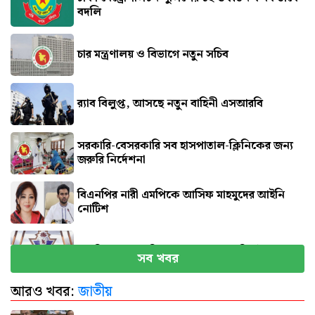
বদলি
চার মন্ত্রণালয় ও বিভাগে নতুন সচিব
র‍্যাব বিলুপ্ত, আসছে নতুন বাহিনী এসআরবি
সরকারি-বেসরকারি সব হাসপাতাল-ক্লিনিকের জন্য
জরুরি নির্দেশনা
বিএনপির নারী এমপিকে আসিফ মাহমুদের আইনি
নোটিশ
সব বিমানবন্দরে নিরাপত্তা জোরদারের নির্দেশ
সব খবর
আরও খবর:
জাতীয়
এসএসসি পরীক্ষার ফল প্রকাশের তারিখ ঘোষণা