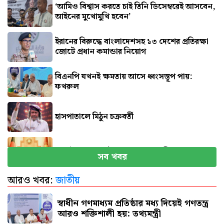
‘আমিও বিশ্বাস করতে চাই তিনি ডিসেম্বরেই আসবেন,
আইনের মুখোমুখি হবেন’
ইরানের বিরুদ্ধে বাংলাদেশসহ ১৩ দেশের প্রতিরক্ষা
জোটে প্রধান কমান্ডার নিয়োগ
বিএনপি যখনই ক্ষমতায় আসে ধ্বংসস্তূপ পায়:
ফখরুল
হাসপাতালে মিঠুন চক্রবর্তী
সেপ্টেম্বরে যুক্তরাষ্ট্র যাচ্ছেন প্রধানমন্ত্রী
সব খবর
আরও খবর:
জাতীয়
পিএসসিতে একসঙ্গে ৪ নতুন সদস্য নিয়োগ
স্বাধীন গণমাধ্যম প্রতিষ্ঠার মধ্য দিয়েই গণতন্ত্র
আরও শক্তিশালী হয়: তথ্যমন্ত্রী