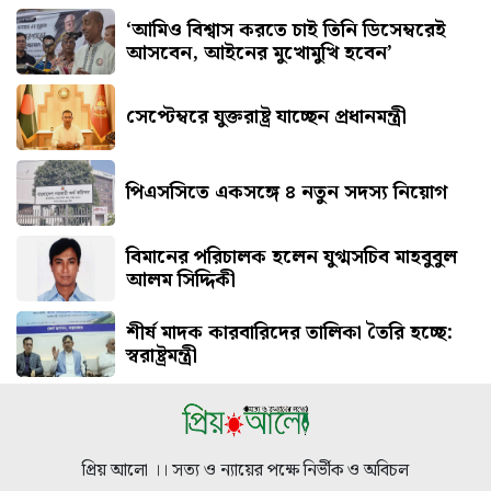
‘আমিও বিশ্বাস করতে চাই তিনি ডিসেম্বরেই
আসবেন, আইনের মুখোমুখি হবেন’
সেপ্টেম্বরে যুক্তরাষ্ট্র যাচ্ছেন প্রধানমন্ত্রী
পিএসসিতে একসঙ্গে ৪ নতুন সদস্য নিয়োগ
বিমানের পরিচালক হলেন যুগ্মসচিব মাহবুবুল
আলম সিদ্দিকী
শীর্ষ মাদক কারবারিদের তালিকা তৈরি হচ্ছে:
স্বরাষ্ট্রমন্ত্রী
প্রিয় আলো ।। সত্য ও ন্যায়ের পক্ষে নির্ভীক ও অবিচল