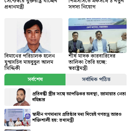
সেপ্টেম্বরে যুক্তরাষ্ট্র যাচ্ছেন
পিএসসিতে একসঙ্গে ৪ নতুন
প্রধানমন্ত্রী
সদস্য নিয়োগ
বিমানের পরিচালক হলেন
শীর্ষ মাদক কারবারিদের
যুগ্মসচিব মাহবুবুল আলম
তালিকা তৈরি হচ্ছে:
সিদ্দিকী
স্বরাষ্ট্রমন্ত্রী
সর্বশেষ
সর্বাধিক পঠিত
প্রতিবন্ধী স্ত্রীর সঙ্গে আপত্তিকর অবস্থা, জামায়াত নেতা
বহিষ্কার
স্বাধীন গণমাধ্যম প্রতিষ্ঠার মধ্য দিয়েই গণতন্ত্র আরও
শক্তিশালী হয়: তথ্যমন্ত্রী