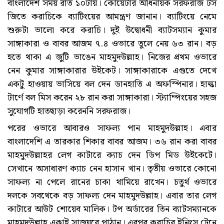
বাংলাদেশ সময় রাত ১০টায়। কোয়েটার অধিনায়ক সরফরাজ টস
জিতে করাচিকে ব্যাটিংয়ের আমন্ত্রণ জানান। ব্যাটিংয়ে নেমে
শুরুটা ভালো করে করাচি। দুই উদ্বোধনী ব্যাটসম্যান কুমার
সাঙ্গাকারা ও বাবর আজম ৭.৪ ওভারে তুলে নেয় ৬৩ রান। বড়
হতে থাকা এ জুটি ভাঙেন মাহমুদউল্লাহ। নিজের প্রথম ওভারে
নেন কুমার সাঙ্গাকারার উইকেট। সাঙ্গাকারাকে এগুতে দেখে
একটু হাওয়ায় ভাসিয়ে বল দেন ডানহাতি এ অফস্পিনার। হাল্কা
টার্ণে বল মিস করেন ২৮ রান করা সাঙ্গাকারা। স্ট্যাম্পিংয়ের সহজ
সুযোগটি হাতছাড়া করেননি সরফরাজ।
পরের ওভারে আবারও সাফল্য পান মাহমুদউল্লাহ। এবার
বাংলাদেশি এ তারকার শিকার বাবর আজম। ৩৬ রান করা বাবর
মাহমুদউল্লাহর লেগ কাটারে ক্যাচ দেন ডিপ মিড উইকেটে।
সেখানে অসাধারণ ক্যাচ নেন হাসান খান। তৃতীয় ওভারে কোনো
সাফল্য না পেলে রানের চাকা থামিয়ে রাখেন। চতুর্থ ওভারে
দলকে সবথেকে বড় সাফল্য দেন মাহমুদউল্লাহ। এবার তার লেগ
কাটারে আউট শোয়েব মালিক। টপ অর্ডারের তিন ব্যাটসম্যানকে
মাহমুদউল্লাহ একাই সাজঘরে পাঠান। এরপর করাচির ইনিংস টেনে