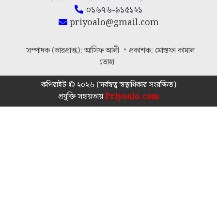
০১৬৭৬-৯১৫১২১
priyoalo@gmail.com
সম্পাদক (ভারপ্রাপ্ত): আসিফ আলী
প্রকাশক: মোস্তফা কামাল
তোহা
কপিরাইট © ২০২৬ (সর্বস্বত্ব স্বত্বাধিকার সংরক্ষিত)
প্রযুক্তি সহায়তায়
Priyoalo.com