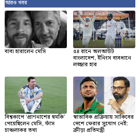
আরও খবর
বাবা হারালেন মেসি
৫৪ রানে অলআউট
বাংলাদেশ, ইনিংস ব্যবধানে
লজ্জার হার
বিশ্বকাপে ‘প্রাণনাশের হুমকি’
স্বাভাবিক প্রক্রিয়ায় সাকিবের
পেয়েছিলেন মেসি, ফাঁস
দেশে ফেরার সুযোগ নেই:
চাঞ্চল্যকর তথ্য
ক্রীড়া প্রতিমন্ত্রী