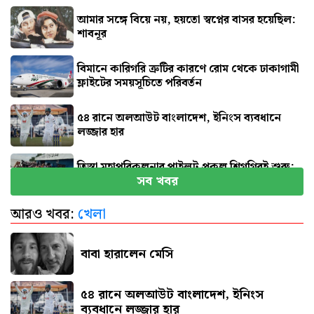
আমার সঙ্গে বিয়ে নয়, হয়তো স্বপ্নের বাসর হয়েছিল:
শাবনূর
বিমানে কারিগরি ত্রুটির কারণে রোম থেকে ঢাকাগামী
ফ্লাইটের সময়সূচিতে পরিবর্তন
৫৪ রানে অলআউট বাংলাদেশ, ইনিংস ব্যবধানে
লজ্জার হার
তিস্তা মহাপরিকল্পনার পাইলট প্রকল্প শিগগিরই শুরু:
সব খবর
প্রতিমন্ত্রী
আরও খবর:
খেলা
জুলাই জাদুঘর যেন দলীয় ইতিহাসের জায়গা না হয়:
নাহিদ
বাবা হারালেন মেসি
৫৪ রানে অলআউট বাংলাদেশ, ইনিংস
ব্যবধানে লজ্জার হার