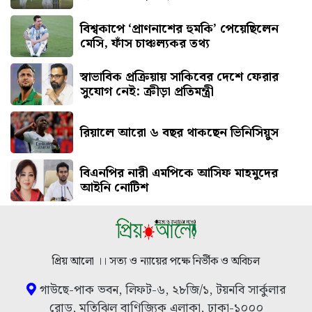
বিশ্বকাপে ‘প্রাণনাশের হুমকি’ পেয়েছিলেন
মেসি, ফাঁস চাঞ্চল্যকর তথ্য
স্বাভাবিক প্রক্রিয়ায় সাকিবের দেশে ফেরার
সুযোগ নেই: ক্রীড়া প্রতিমন্ত্রী
রিয়ালে আরো ৬ বছর থাকছেন ভিনিসিয়ুস
বিএনপির নারী এমপিকে আসিফ মাহমুদের
আইনি নোটিশ
প্রিয় আলো ।। সত্য ও ন্যায়ের পক্ষে নির্ভীক ও অবিচল
গাউছে-পাক ভবন, লিফট-৬, ২৮জি/১, টয়নবি সার্কুলার
রোড, মতিঝিল বাণিজ্যিক এলাকা, ঢাকা-১০০০