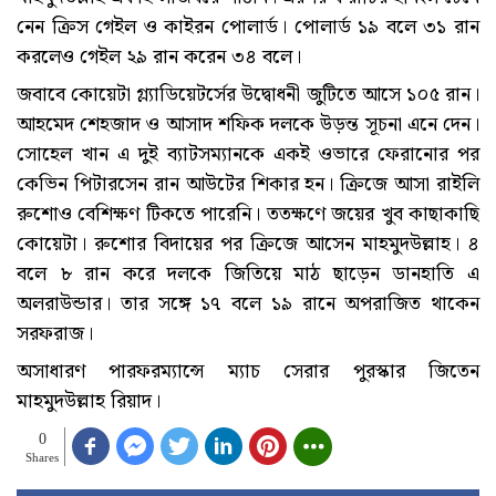
নেন ক্রিস গেইল ও কাইরন পোলার্ড। পোলার্ড ১৯ বলে ৩১ রান
করলেও গেইল ২৯ রান করেন ৩৪ বলে।
জবাবে কোয়েটা গ্ল্যাডিয়েটর্সের উদ্বোধনী জুটিতে আসে ১০৫ রান।
আহমেদ শেহজাদ ও আসাদ শফিক দলকে উড়ন্ত সূচনা এনে দেন।
সোহেল খান এ দুই ব্যাটসম্যানকে একই ওভারে ফেরানোর পর
কেভিন পিটারসেন রান আউটের শিকার হন। ক্রিজে আসা রাইলি
রুশোও বেশিক্ষণ টিকতে পারেনি। ততক্ষণে জয়ের খুব কাছাকাছি
কোয়েটা। রুশোর বিদায়ের পর ক্রিজে আসেন মাহমুদউল্লাহ। ৪
বলে ৮ রান করে দলকে জিতিয়ে মাঠ ছাড়েন ডানহাতি এ
অলরাউন্ডার। তার সঙ্গে ১৭ বলে ১৯ রানে অপরাজিত থাকেন
সরফরাজ।
অসাধারণ পারফরম্যান্সে ম্যাচ সেরার পুরস্কার জিতেন
মাহমুদউল্লাহ রিয়াদ।
0
Shares