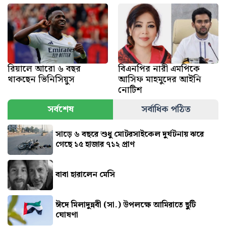
রিয়ালে আরো ৬ বছর
বিএনপির নারী এমপিকে
থাকছেন ভিনিসিয়ুস
আসিফ মাহমুদের আইনি
নোটিশ
সর্বশেষ
সর্বাধিক পঠিত
সাড়ে ৬ বছরে শুধু মোটরসাইকেল দুর্ঘটনায় ঝরে
গেছে ১৫ হাজার ৭১২ প্রাণ
বাবা হারালেন মেসি
ঈদে মিলাদুন্নবী (সা.) উপলক্ষে আমিরাতে ছুটি
ঘোষণা