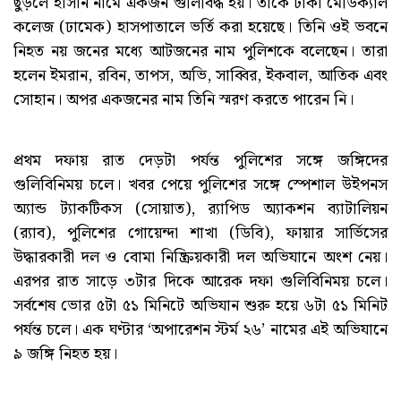
ছুড়লে হাসান নামে একজন গুলিবিদ্ধ হয়। তাকে ঢাকা মেডিক্যাল
কলেজ (ঢামেক) হাসপাতালে ভর্তি করা হয়েছে। তিনি ওই ভবনে
নিহত নয় জনের মধ্যে আটজনের নাম পুলিশকে বলেছেন। তারা
হলেন ইমরান, রবিন, তাপস, অভি, সাব্বির, ইকবাল, আতিক এবং
সোহান। অপর একজনের নাম তিনি স্মরণ করতে পারেন নি।
প্রথম দফায় রাত দেড়টা পর্যন্ত পুলিশের সঙ্গে জঙ্গিদের
গুলিবিনিময় চলে। খবর পেয়ে পুলিশের সঙ্গে স্পেশাল উইপনস
অ্যান্ড ট্যাকটিকস (সোয়াত), র‌্যাপিড অ্যাকশন ব্যাটালিয়ন
(র‌্যাব), পুলিশের গোয়েন্দা শাখা (ডিবি), ফায়ার সার্ভিসের
উদ্ধারকারী দল ও বোমা নিষ্ক্রিয়কারী দল অভিযানে অংশ নেয়।
এরপর রাত সাড়ে ৩টার দিকে আরেক দফা গুলিবিনিময় চলে।
সর্বশেষ ভোর ৫টা ৫১ মিনিটে অভিযান শুরু হয়ে ৬টা ৫১ মিনিট
পর্যন্ত চলে। এক ঘণ্টার ‘অপারেশন স্টর্ম ২৬’ নামের এই অভিযানে
৯ জঙ্গি নিহত হয়।