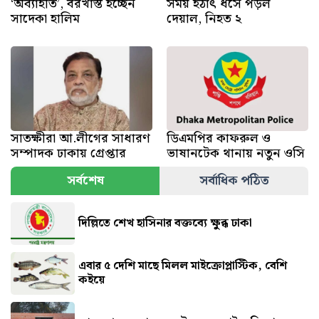
‘অব্যাহতি’, বরখাস্ত হচ্ছেন
সময় হঠাৎ ধসে পড়ল
সাদেকা হালিম
দেয়াল, নিহত ২
সাতক্ষীরা আ.লীগের সাধারণ
ডিএমপির কাফরুল ও
সম্পাদক ঢাকায় গ্রেপ্তার
ভাষানটেক থানায় নতুন ওসি
সর্বশেষ
সর্বাধিক পঠিত
দিল্লিতে শেখ হাসিনার বক্তব্যে ক্ষুব্ধ ঢাকা
এবার ৫ দেশি মাছে মিলল মাইক্রোপ্লাস্টিক, বেশি
কইয়ে