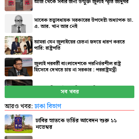
আজ থেকে সবার জন্য উন্মুক্ত জুলাই স্মৃতি জাদুঘর
সাবেক তত্ত্বাবধায়ক সরকারের উপদেষ্টা অধ্যাপক ডা.
এ. আর. খান আর নেই
আমরা যেন জুলাইয়ের চেতনা হৃদয়ে ধারণ করতে
পারি: রাষ্ট্রপতি
জুলাই পরবর্তী বাংলাদেশকে পরনির্ভরশীল রাষ্ট্র
হিসেবে দেখতে চায় না সরকার : পররাষ্ট্রমন্ত্রী
মাগুরায় ক্রিকেটার সাকিবের বাড়িতে হামলা
সব খবর
আরও খবর:
ঢাকা বিভাগ
নতুন দায়িত্বে প্রতিমন্ত্রী ববি হাজ্জাজ
ঢাবির স্নাতকে ভর্তির আবেদন শুরু ১১
নভেম্বর