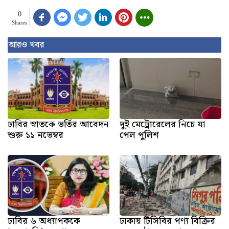
0
Shares
আরও খবর
ঢাবির স্নাতকে ভর্তির আবেদন
দুই মেট্রোরেলের নিচে যা
শুরু ১১ নভেম্বর
পেল পুলিশ
ঢাবির ৬ অধ্যাপককে
ঢাকায় টিসিবির পণ্য বিক্রির