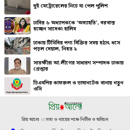
দুই মেট্রোরেলের নিচে যা পেল পুলিশ
ঢাবির ৬ অধ্যাপককে ‘অব্যাহতি’, বরখাস্ত
হচ্ছেন সাদেকা হালিম
ঢাকায় টিসিবির পণ্য বিক্রির সময় হঠাৎ ধসে
পড়ল দেয়াল, নিহত ২
সাতক্ষীরা আ.লীগের সাধারণ সম্পাদক ঢাকায়
গ্রেপ্তার
ডিএমপির কাফরুল ও ভাষানটেক থানায় নতুন
ওসি
প্রিয় আলো ।। সত্য ও ন্যায়ের পক্ষে নির্ভীক ও অবিচল