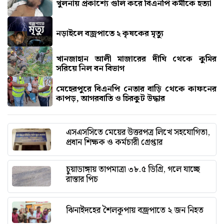
খুলনায় প্রকাশ্যে গুলি করে বিএনপি কর্মীকে হত্যা
নড়াইলে বজ্রপাতে ২ কৃষকের মৃত্যু
খানজাহান আলী মাজারের দীঘি থেকে কুমির
সরিয়ে নিল বন বিভাগ
মেহেরপুরে বিএনপি নেতার বাড়ি থেকে কাফনের
কাপড়, আগরবাতি ও চিরকুট উদ্ধার
এসএসসিতে মেয়ের উত্তরপত্র লিখে সহযোগিতা,
প্রধান শিক্ষক ও কর্মচারী গ্রেপ্তার
চুয়াডাঙ্গায় তাপমাত্রা ৩৮.৫ ডিগ্রি, গলে যাচ্ছে
রাস্তার পিচ
ঝিনাইদহের শৈলকূপায় বজ্রপাতে ২ জন নিহত