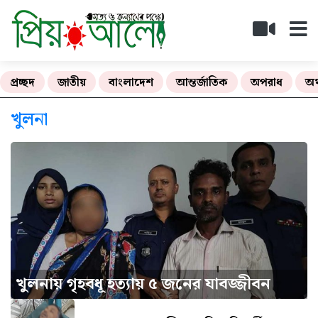
প্রচ্ছদ
জাতীয়
বাংলাদেশ
আন্তর্জাতিক
অপরাধ
অর
খুলনা
খুলনায় গৃহবধূ হত্যায় ৫ জনের যাবজ্জীবন