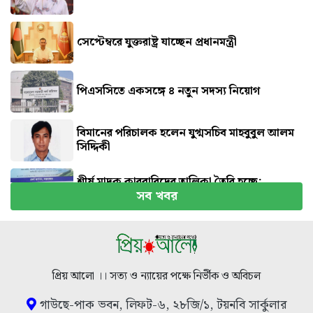
সেপ্টেম্বরে যুক্তরাষ্ট্র যাচ্ছেন প্রধানমন্ত্রী
পিএসসিতে একসঙ্গে ৪ নতুন সদস্য নিয়োগ
বিমানের পরিচালক হলেন যুগ্মসচিব মাহবুবুল আলম
সিদ্দিকী
শীর্ষ মাদক কারবারিদের তালিকা তৈরি হচ্ছে:
সব খবর
স্বরাষ্ট্রমন্ত্রী
জন্মের পর হাসপাতালেই অদলবদল হয়েছিলেন রানি
মুখার্জি!
প্রিয় আলো ।। সত্য ও ন্যায়ের পক্ষে নির্ভীক ও অবিচল
গাউছে-পাক ভবন, লিফট-৬, ২৮জি/১, টয়নবি সার্কুলার