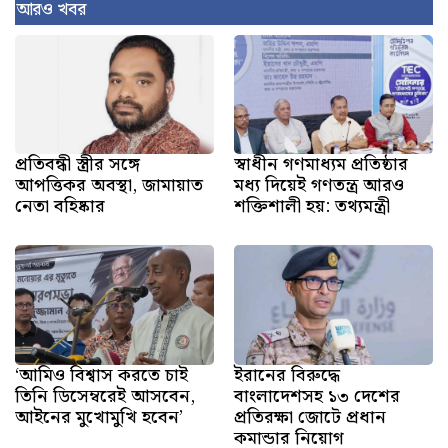
আরও খবর
প্রতিবন্ধী স্ত্রীর সঙ্গে
স্বাধীন গণমাধ্যম প্রতিষ্ঠার
আপত্তিকর অবস্থা, জামায়াত
মধ্য দিয়েই গণতন্ত্র আরও
নেতা বহিষ্কার
শক্তিশালী হয়: তথ্যমন্ত্রী
‘আমিও বিশ্বাস করতে চাই
ইরানের বিরুদ্ধে
তিনি ডিসেম্বরেই আসবেন,
বাংলাদেশসহ ১৩ দেশের
আইনের মুখোমুখি হবেন’
প্রতিরক্ষা জোটে প্রধান
কমান্ডার নিয়োগ