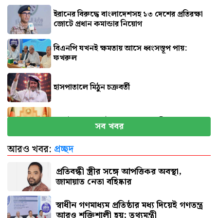
ইরানের বিরুদ্ধে বাংলাদেশসহ ১৩ দেশের প্রতিরক্ষা
জোটে প্রধান কমান্ডার নিয়োগ
বিএনপি যখনই ক্ষমতায় আসে ধ্বংসস্তূপ পায়:
ফখরুল
হাসপাতালে মিঠুন চক্রবর্তী
সেপ্টেম্বরে যুক্তরাষ্ট্র যাচ্ছেন প্রধানমন্ত্রী
সব খবর
আরও খবর:
প্রচ্ছদ
পিএসসিতে একসঙ্গে ৪ নতুন সদস্য নিয়োগ
প্রতিবন্ধী স্ত্রীর সঙ্গে আপত্তিকর অবস্থা,
জামায়াত নেতা বহিষ্কার
স্বাধীন গণমাধ্যম প্রতিষ্ঠার মধ্য দিয়েই গণতন্ত্র
আরও শক্তিশালী হয়: তথ্যমন্ত্রী