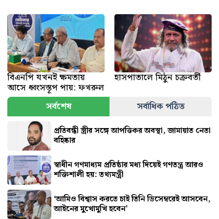
বিএনপি যখনই ক্ষমতায়
হাসপাতালে মিঠুন চক্রবর্তী
আসে ধ্বংসস্তূপ পায়: ফখরুল
সর্বশেষ
সর্বাধিক পঠিত
প্রতিবন্ধী স্ত্রীর সঙ্গে আপত্তিকর অবস্থা, জামায়াত নেতা
বহিষ্কার
স্বাধীন গণমাধ্যম প্রতিষ্ঠার মধ্য দিয়েই গণতন্ত্র আরও
শক্তিশালী হয়: তথ্যমন্ত্রী
‘আমিও বিশ্বাস করতে চাই তিনি ডিসেম্বরেই আসবেন,
আইনের মুখোমুখি হবেন’