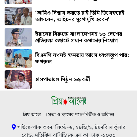
‘আমিও বিশ্বাস করতে চাই তিনি ডিসেম্বরেই
আসবেন, আইনের মুখোমুখি হবেন’
ইরানের বিরুদ্ধে বাংলাদেশসহ ১৩ দেশের
প্রতিরক্ষা জোটে প্রধান কমান্ডার নিয়োগ
বিএনপি যখনই ক্ষমতায় আসে ধ্বংসস্তূপ পায়:
ফখরুল
হাসপাতালে মিঠুন চক্রবর্তী
প্রিয় আলো ।। সত্য ও ন্যায়ের পক্ষে নির্ভীক ও অবিচল
গাউছে-পাক ভবন, লিফট-৬, ২৮জি/১, টয়নবি সার্কুলার
রোড, মতিঝিল বাণিজ্যিক এলাকা, ঢাকা-১০০০