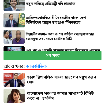
নতুন দায়িত্বে প্রতিমন্ত্রী ববি হাজ্জাজ
আধিপত্যবাদবিরোধী বৈষম্যহীন বাংলাদেশ
বিনির্মাণের আহ্বান ভারপ্রাপ্ত স্পিকারের
জিয়াউর রহমান হত্যাকাণ্ডে জড়িত মোজাফফরের
ফেসবুক তথ্য চেয়ে মেটাকে চিঠি
গুম-খুন ও গায়েবি মামলার ভয়াবহ চিত্র তুলে ধরলেন
সব খবর
আইনমন্ত্রী
আরও খবর:
আন্তর্জাতিক
হঠাৎ রিপাবলিক বাংলা ছাড়লেন ময়ূখ রঞ্জন ঘোষ
হঠাৎ রিপাবলিক বাংলা ছাড়লেন ময়ূখ রঞ্জন
ঘোষ
বাংলাদেশ সরকার আমার পাসপোর্ট রিনিউ
করে না: তসলিমা