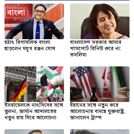
হঠাৎ রিপাবলিক বাংলা
বাংলাদেশ সরকার আমার
ছাড়লেন ময়ূখ রঞ্জন ঘোষ
পাসপোর্ট রিনিউ করে না:
তসলিমা
ইসরায়েলকে নাৎসিদের সঙ্গে
ইরানের সঙ্গে নতুন করে
তুলনা, জার্মান আদালতের
আলোচনায় বসছে যুক্তরাষ্ট্র,
নতুন রায় ঘিরে আলোচনা
জানালেন ট্রাম্প