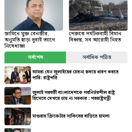
জামিনে মুক্ত বেনজীর,
পেরুতে পর্যটকবাহী বিমান
অনুমতি ছাড়া দুবাই ত্যাগে
বিধ্বস্ত, সব আরোহী নিহত
নিষেধাজ্ঞা
সর্বশেষ
সর্বাধিক পঠিত
আমরা যেন জুলাইয়ের চেতনা হৃদয়ে ধারণ করতে
পারি: রাষ্ট্রপতি
জুলাই পরবর্তী বাংলাদেশকে পরনির্ভরশীল রাষ্ট্র
হিসেবে দেখতে চায় না সরকার : পররাষ্ট্রমন্ত্রী
মাগুরায় ক্রিকেটার সাকিবের বাড়িতে হামলা