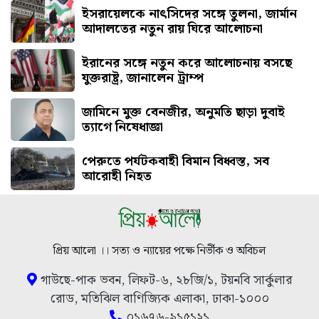
ইসরায়েলকে নাৎসিদের সঙ্গে তুলনা, জার্মান
আদালতের নতুন রায় ঘিরে আলোচনা
ইরানের সঙ্গে নতুন করে আলোচনায় বসছে
যুক্তরাষ্ট্র, জানালেন ট্রাম্প
জামিনে মুক্ত বেনজীর, অনুমতি ছাড়া দুবাই
ত্যাগে নিষেধাজ্ঞা
পেরুতে পর্যটকবাহী বিমান বিধ্বস্ত, সব
আরোহী নিহত
প্রিয় আলো ।। সত্য ও ন্যায়ের পক্ষে নির্ভীক ও অবিচল
গাউছে-পাক ভবন, লিফট-৬, ২৮জি/১, টয়নবি সার্কুলার
রোড, মতিঝিল বাণিজ্যিক এলাকা, ঢাকা-১০০০
০১৬৭৬-৯১৫১২১