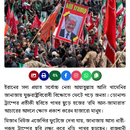
৫২
ইরানের সদ্য প্রয়াত সর্বোচ্চ নেতা আয়াতুল্লাহ আলি খামেনির
জানাজায় যুক্তরাষ্ট্রবিরোধী বিক্ষোভে ফেটে পড়ে জনতা। ডোনাল্ড
ট্রাম্পের প্রতীকী ছবিতে পাথর ছুড়ে হজের ‘রমি আল-জামারাত’
আচারের আদলে ক্ষোভ প্রকাশ করেন হাজারো মানুষ।
মিজান নিউজ এজেন্সির ফুটেজে দেখা যায়, জানাজায় আসা নারী-
পুরুষ ট্রাম্পের ছবি লক্ষ্য করে নুড়ি পাথর ছুড়ছেন। রাজধানী