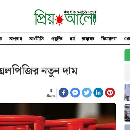
৩
িক
অপরাধ
অর্থনীতি
প্রযুক্তি
ধর্ম
রান্নাঘর
বিনোদন
খে
 এলপিজির নতুন দাম
0
Shares