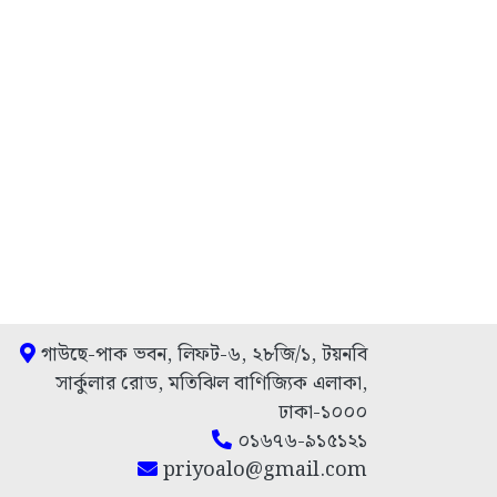
গাউছে-পাক ভবন, লিফট-৬, ২৮জি/১, টয়নবি
সার্কুলার রোড, মতিঝিল বাণিজ্যিক এলাকা,
ঢাকা-১০০০
০১৬৭৬-৯১৫১২১
priyoalo@gmail.com