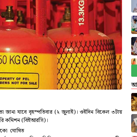
আ
া জানা যাবে বৃহস্পতিবার (২ জুলাই)। ওইদিন বিকেল ৩টায়
েটরি কমিশন (বিইআরসি)।
ামকো ঘোষিত