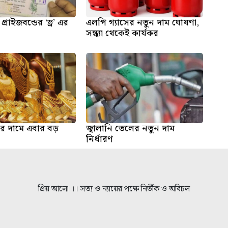
্রাইজবন্ডের ‘ড্র’ এর
এলপি গ্যাসের নতুন দাম ঘোষণা,
সন্ধ্যা থেকেই কার্যকর
র দামে এবার বড়
জ্বালানি তেলের নতুন দাম
নির্ধারণ
প্রিয় আলো ।। সত্য ও ন্যায়ের পক্ষে নির্ভীক ও অবিচল