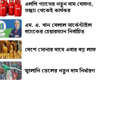
এলপি গ্যাসের নতুন দাম ঘোষণা,
সন্ধ্যা থেকেই কার্যকর
এম. এ. খান বেলাল মার্কেন্টাইল
ব্যাংকের চেয়ারম্যান নির্বাচিত
দেশে সোনার দামে এবার বড় লাফ
জ্বালানি তেলের নতুন দাম নির্ধারণ