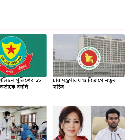
োপলিটন পুলিশের ১২
চার মন্ত্রণালয় ও বিভাগে নতুন
্মকর্তাকে বদলি
সচিব