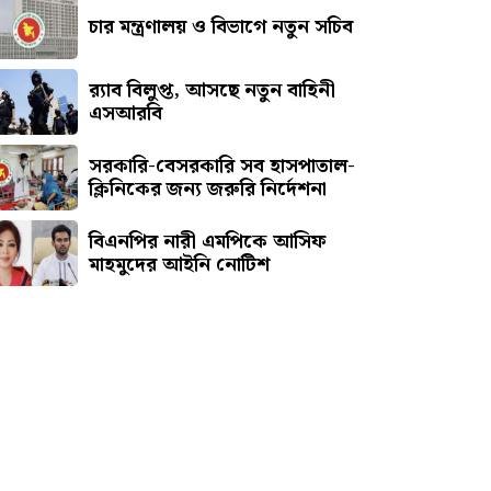
চার মন্ত্রণালয় ও বিভাগে নতুন সচিব
র‍্যাব বিলুপ্ত, আসছে নতুন বাহিনী
এসআরবি
সরকারি-বেসরকারি সব হাসপাতাল-
ক্লিনিকের জন্য জরুরি নির্দেশনা
বিএনপির নারী এমপিকে আসিফ
মাহমুদের আইনি নোটিশ