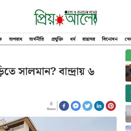
িক
অপরাধ
অর্থনীতি
প্রযুক্তি
ধর্ম
রান্নাঘর
বিনোদন
খে
ড়িতে সালমান? বান্দ্রায় ৬
0
Shares