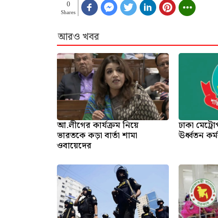
0
Shares
আরও খবর
আ.লীগের কার্যক্রম নিয়ে
ঢাকা মেট্র
ভারতকে কড়া বার্তা শামা
ঊর্ধ্বতন কর
ওবায়েদের