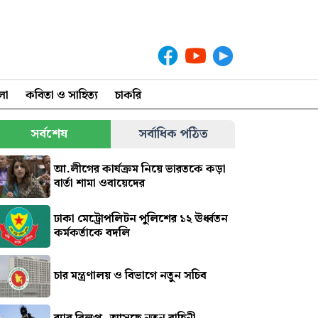
লা
কবিতা ও সাহিত্য
চাকরি
সর্বশেষ
সর্বাধিক পঠিত
আ.লীগের কার্যক্রম নিয়ে ভারতকে কড়া
বার্তা শামা ওবায়েদের
ঢাকা মেট্রোপলিটন পুলিশের ১২ ঊর্ধ্বতন
কর্মকর্তাকে বদলি
চার মন্ত্রণালয় ও বিভাগে নতুন সচিব