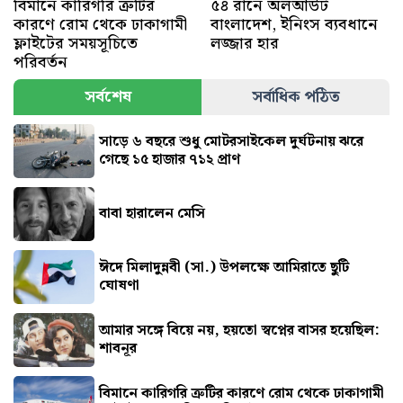
বিমানে কারিগরি ত্রুটির
৫৪ রানে অলআউট
কারণে রোম থেকে ঢাকাগামী
বাংলাদেশ, ইনিংস ব্যবধানে
ফ্লাইটের সময়সূচিতে
লজ্জার হার
পরিবর্তন
সর্বশেষ
সর্বাধিক পঠিত
সাড়ে ৬ বছরে শুধু মোটরসাইকেল দুর্ঘটনায় ঝরে
গেছে ১৫ হাজার ৭১২ প্রাণ
বাবা হারালেন মেসি
ঈদে মিলাদুন্নবী (সা.) উপলক্ষে আমিরাতে ছুটি
ঘোষণা
আমার সঙ্গে বিয়ে নয়, হয়তো স্বপ্নের বাসর হয়েছিল:
শাবনূর
বিমানে কারিগরি ত্রুটির কারণে রোম থেকে ঢাকাগামী