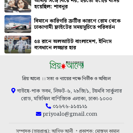
আমার সঙ্গে বিয়ে নয়, হয়তো স্বপ্নের বাসর
হয়েছিল: শাবনূর
বিমানে কারিগরি ত্রুটির কারণে রোম থেকে
ঢাকাগামী ফ্লাইটের সময়সূচিতে পরিবর্তন
৫৪ রানে অলআউট বাংলাদেশ, ইনিংস
ব্যবধানে লজ্জার হার
প্রিয় আলো ।। সত্য ও ন্যায়ের পক্ষে নির্ভীক ও অবিচল
গাউছে-পাক ভবন, লিফট-৬, ২৮জি/১, টয়নবি সার্কুলার
রোড, মতিঝিল বাণিজ্যিক এলাকা, ঢাকা-১০০০
০১৬৭৬-৯১৫১২১
priyoalo@gmail.com
সম্পাদক (ভারপ্রাপ্ত): আসিফ আলী
প্রকাশক: মোস্তফা কামাল