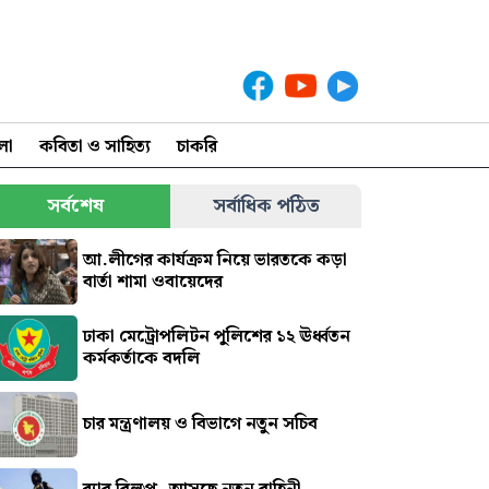
লা
কবিতা ও সাহিত্য
চাকরি
সর্বশেষ
সর্বাধিক পঠিত
আ.লীগের কার্যক্রম নিয়ে ভারতকে কড়া
বার্তা শামা ওবায়েদের
ঢাকা মেট্রোপলিটন পুলিশের ১২ ঊর্ধ্বতন
কর্মকর্তাকে বদলি
চার মন্ত্রণালয় ও বিভাগে নতুন সচিব