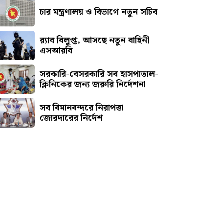
চার মন্ত্রণালয় ও বিভাগে নতুন সচিব
র‍্যাব বিলুপ্ত, আসছে নতুন বাহিনী
এসআরবি
সরকারি-বেসরকারি সব হাসপাতাল-
ক্লিনিকের জন্য জরুরি নির্দেশনা
সব বিমানবন্দরে নিরাপত্তা
জোরদারের নির্দেশ