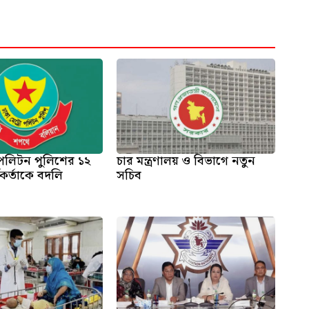
োপলিটন পুলিশের ১২
চার মন্ত্রণালয় ও বিভাগে নতুন
্মকর্তাকে বদলি
সচিব