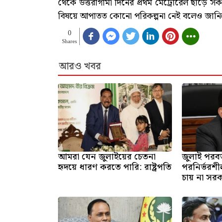
থেকে উত্তরাগামী দিনের প্রথম মেট্রোরেল ছাড়ে
বিষয়ে আপাতত কোনো পরিকল্পনা নেই বলেও জানিয়েছ
0
Shares
আরও খবর
আমরা যেন জুলাইয়ের চেতনা
জুলাই পরবর
হৃদয়ে ধারণ করতে পারি: রাষ্ট্রপতি
পরনির্ভরশীল
চায় না সরকার 