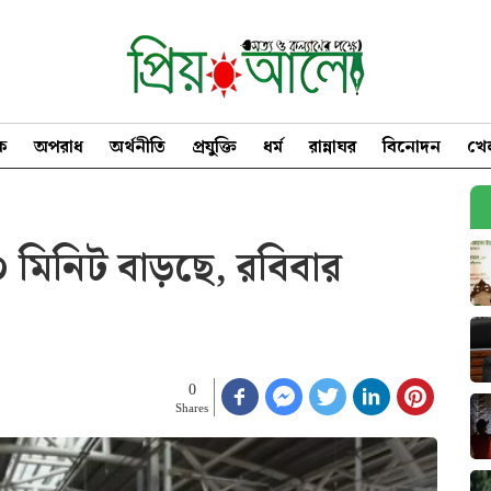
িক
অপরাধ
অর্থনীতি
প্রযুক্তি
ধর্ম
রান্নাঘর
বিনোদন
খে
 মিনিট বাড়ছে, রবিবার
0
Shares