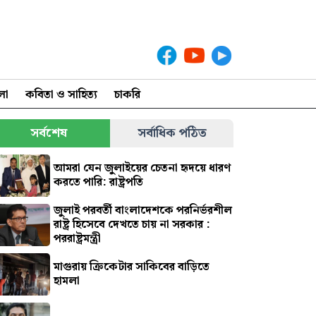
লা
কবিতা ও সাহিত্য
চাকরি
সর্বশেষ
সর্বাধিক পঠিত
আমরা যেন জুলাইয়ের চেতনা হৃদয়ে ধারণ
করতে পারি: রাষ্ট্রপতি
জুলাই পরবর্তী বাংলাদেশকে পরনির্ভরশীল
রাষ্ট্র হিসেবে দেখতে চায় না সরকার :
পররাষ্ট্রমন্ত্রী
মাগুরায় ক্রিকেটার সাকিবের বাড়িতে
হামলা