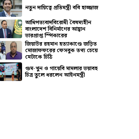
নতুন দায়িত্বে প্রতিমন্ত্রী ববি হাজ্জাজ
আধিপত্যবাদবিরোধী বৈষম্যহীন
বাংলাদেশ বিনির্মাণের আহ্বান
ভারপ্রাপ্ত স্পিকারের
জিয়াউর রহমান হত্যাকাণ্ডে জড়িত
মোজাফফরের ফেসবুক তথ্য চেয়ে
মেটাকে চিঠি
গুম-খুন ও গায়েবি মামলার ভয়াবহ
চিত্র তুলে ধরলেন আইনমন্ত্রী