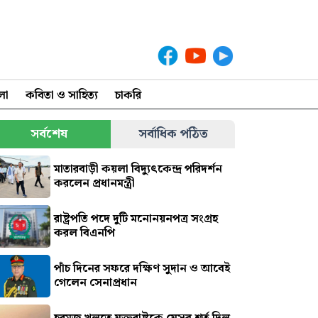
লা
কবিতা ও সাহিত্য
চাকরি
সর্বশেষ
সর্বাধিক পঠিত
মাতারবাড়ী কয়লা বিদ্যুৎকেন্দ্র পরিদর্শন
করলেন প্রধানমন্ত্রী
রাষ্ট্রপতি পদে দুটি মনোনয়নপত্র সংগ্রহ
করল বিএনপি
পাঁচ দিনের সফরে দক্ষিণ সুদান ও আবেই
গেলেন সেনাপ্রধান