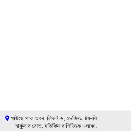
গাউছে-পাক ভবন, লিফট-৬, ২৮জি/১, টয়নবি
সার্কুলার রোড, মতিঝিল বাণিজ্যিক এলাকা,