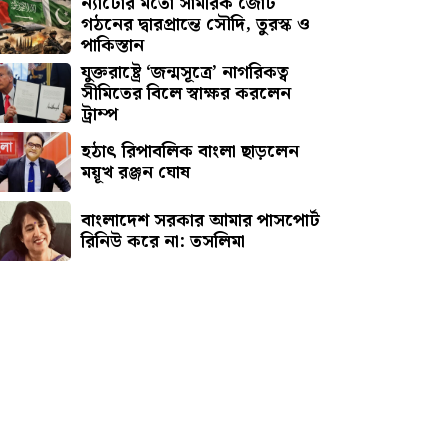
ন্যাটোর মতো সামরিক জোট
গঠনের দ্বারপ্রান্তে সৌদি, তুরস্ক ও
পাকিস্তান
যুক্তরাষ্ট্রে ‘জন্মসূত্রে’ নাগরিকত্ব
সীমিতের বিলে স্বাক্ষর করলেন
ট্রাম্প
হঠাৎ রিপাবলিক বাংলা ছাড়লেন
ময়ূখ রঞ্জন ঘোষ
বাংলাদেশ সরকার আমার পাসপোর্ট
রিনিউ করে না: তসলিমা