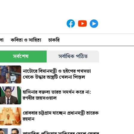
লা
কবিতা ও সাহিত্য
চাকরি
সর্বশেষ
সর্বাধিক পঠিত
নাটোরে বিমানমন্ত্রী ও হুইপের পথসভা
থেকে উদ্ধার অস্ত্রটি খেলনা পিস্তল
হাসিনার বক্তব্য ভারত সমর্থন করে না:
রণধীর জয়সওয়াল
রোববার চট্টগ্রাম যাচ্ছেন প্রধানমন্ত্রী তারেক
রহমান