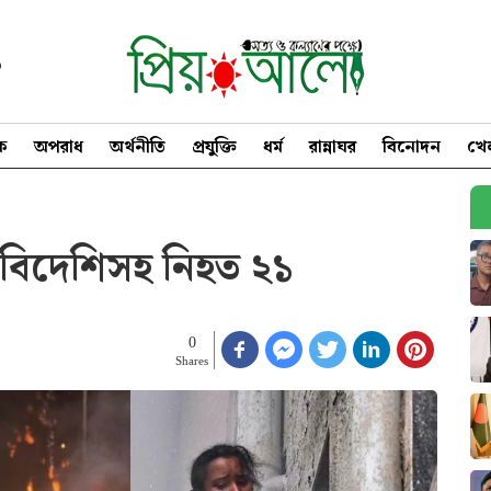
৩
িক
অপরাধ
অর্থনীতি
প্রযুক্তি
ধর্ম
রান্নাঘর
বিনোদন
খে
 বিদেশিসহ নিহত ২১
0
Shares