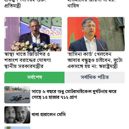
প্রতিমন্ত্রী
নাহিদ
স্বাস্থ্য খাতে জিডিপির ৫
‘হাসিনা কার্ড’ খেলবেন
শতাংশ বরাদ্দের ঘোষণা
আবার বন্ধুত্বও চাইবেন, দুটো
স্থানীয় সরকারমন্ত্রীর
একসঙ্গে হয় না: স্বরাষ্ট্রমন্ত্রী
সর্বশেষ
সর্বাধিক পঠিত
সাড়ে ৬ বছরে শুধু মোটরসাইকেল দুর্ঘটনায় ঝরে
গেছে ১৫ হাজার ৭১২ প্রাণ
বাবা হারালেন মেসি