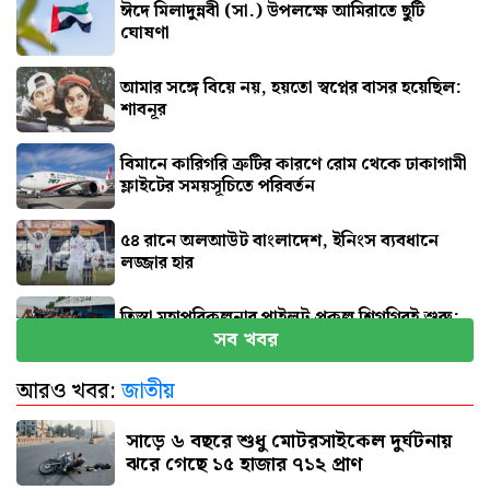
ঈদে মিলাদুন্নবী (সা.) উপলক্ষে আমিরাতে ছুটি
ঘোষণা
আমার সঙ্গে বিয়ে নয়, হয়তো স্বপ্নের বাসর হয়েছিল:
শাবনূর
বিমানে কারিগরি ত্রুটির কারণে রোম থেকে ঢাকাগামী
ফ্লাইটের সময়সূচিতে পরিবর্তন
৫৪ রানে অলআউট বাংলাদেশ, ইনিংস ব্যবধানে
লজ্জার হার
তিস্তা মহাপরিকল্পনার পাইলট প্রকল্প শিগগিরই শুরু:
সব খবর
প্রতিমন্ত্রী
আরও খবর:
জাতীয়
জুলাই জাদুঘর যেন দলীয় ইতিহাসের জায়গা না হয়:
নাহিদ
সাড়ে ৬ বছরে শুধু মোটরসাইকেল দুর্ঘটনায়
ঝরে গেছে ১৫ হাজার ৭১২ প্রাণ