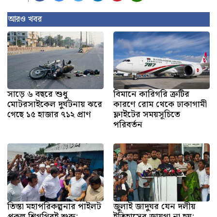
আরও খবর
সাড়ে ৬ বছরে শুধু
বিমানে কারিগরি ত্রুটির
মোটরসাইকেল দুর্ঘটনায় ঝরে
কারণে রোম থেকে ঢাকাগামী
গেছে ১৫ হাজার ৭১২ প্রাণ
ফ্লাইটের সময়সূচিতে
পরিবর্তন
তিস্তা মহাপরিকল্পনার পাইলট
জুলাই জাদুঘর যেন দলীয়
প্রকল্প শিগগিরই শুরু:
ইতিহাসের জায়গা না হয়: