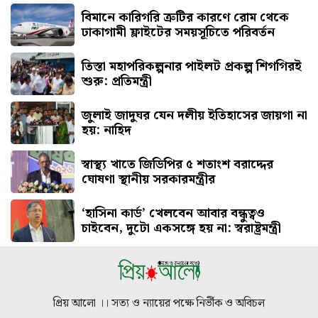
বিমানে কারিগরি ত্রুটির কারণে রোম থেকে
ঢাকাগামী ফ্লাইটের সময়সূচিতে পরিবর্তন
তিস্তা মহাপরিকল্পনার পাইলট প্রকল্প শিগগিরই
শুরু: প্রতিমন্ত্রী
জুলাই জাদুঘর যেন দলীয় ইতিহাসের জায়গা না
হয়: নাহিদ
স্বাস্থ্য খাতে জিডিপির ৫ শতাংশ বরাদ্দের
ঘোষণা স্থানীয় সরকারমন্ত্রীর
‘হাসিনা কার্ড’ খেলবেন আবার বন্ধুত্বও
চাইবেন, দুটো একসঙ্গে হয় না: স্বরাষ্ট্রমন্ত্রী
প্রিয় আলো ।। সত্য ও ন্যায়ের পক্ষে নির্ভীক ও অবিচল