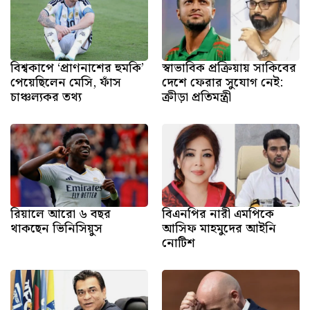
বিশ্বকাপে ‘প্রাণনাশের হুমকি’
স্বাভাবিক প্রক্রিয়ায় সাকিবের
পেয়েছিলেন মেসি, ফাঁস
দেশে ফেরার সুযোগ নেই:
চাঞ্চল্যকর তথ্য
ক্রীড়া প্রতিমন্ত্রী
রিয়ালে আরো ৬ বছর
বিএনপির নারী এমপিকে
থাকছেন ভিনিসিয়ুস
আসিফ মাহমুদের আইনি
নোটিশ