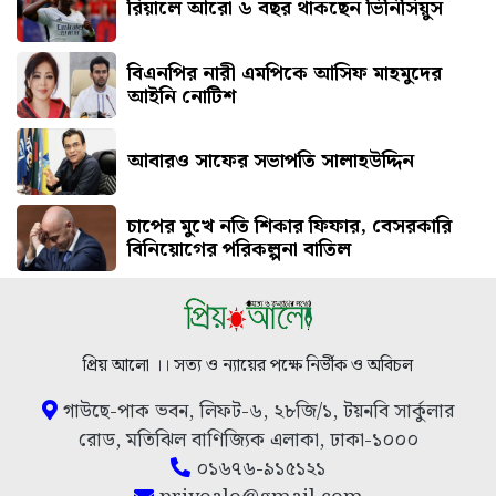
রিয়ালে আরো ৬ বছর থাকছেন ভিনিসিয়ুস
বিএনপির নারী এমপিকে আসিফ মাহমুদের
আইনি নোটিশ
আবারও সাফের সভাপতি সালাহউদ্দিন
চাপের মুখে নতি শিকার ফিফার, বেসরকারি
বিনিয়োগের পরিকল্পনা বাতিল
প্রিয় আলো ।। সত্য ও ন্যায়ের পক্ষে নির্ভীক ও অবিচল
গাউছে-পাক ভবন, লিফট-৬, ২৮জি/১, টয়নবি সার্কুলার
রোড, মতিঝিল বাণিজ্যিক এলাকা, ঢাকা-১০০০
০১৬৭৬-৯১৫১২১