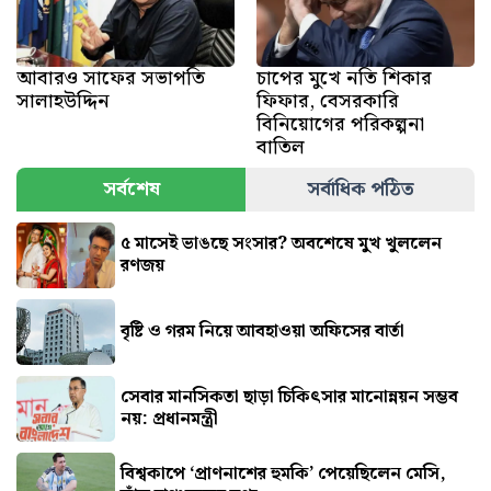
আবারও সাফের সভাপতি
চাপের মুখে নতি শিকার
সালাহউদ্দিন
ফিফার, বেসরকারি
বিনিয়োগের পরিকল্পনা
বাতিল
সর্বশেষ
সর্বাধিক পঠিত
৫ মাসেই ভাঙছে সংসার? অবশেষে মুখ খুললেন
রণজয়
বৃষ্টি ও গরম নিয়ে আবহাওয়া অফিসের বার্তা
সেবার মানসিকতা ছাড়া চিকিৎসার মানোন্নয়ন সম্ভব
নয়: প্রধানমন্ত্রী
বিশ্বকাপে ‘প্রাণনাশের হুমকি’ পেয়েছিলেন মেসি,