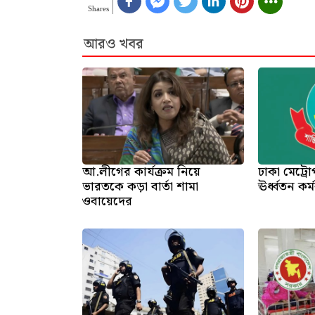
Shares
আরও খবর
আ.লীগের কার্যক্রম নিয়ে
ঢাকা মেট্র
ভারতকে কড়া বার্তা শামা
ঊর্ধ্বতন কর
ওবায়েদের