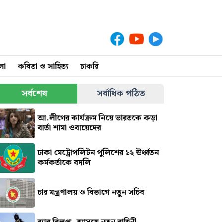
লা
কবিতা ও সাহিত্য
চাকরি
সর্বশেষ
সর্বাধিক পঠিত
আ.লীগের কার্যক্রম নিয়ে ভারতকে কড়া
বার্তা শামা ওবায়েদের
ঢাকা মেট্রোপলিটন পুলিশের ১২ ঊর্ধ্বতন
কর্মকর্তাকে বদলি
চার মন্ত্রণালয় ও বিভাগে নতুন সচিব