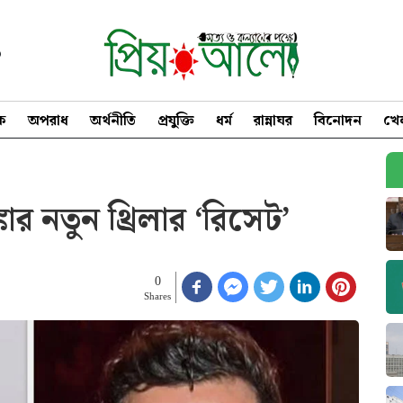
৩
িক
অপরাধ
অর্থনীতি
প্রযুক্তি
ধর্ম
রান্নাঘর
বিনোদন
খে
্কার নতুন থ্রিলার ‘রিসেট’
0
Shares