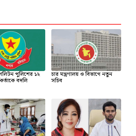
োপলিটন পুলিশের ১২
চার মন্ত্রণালয় ও বিভাগে নতুন
্মকর্তাকে বদলি
সচিব