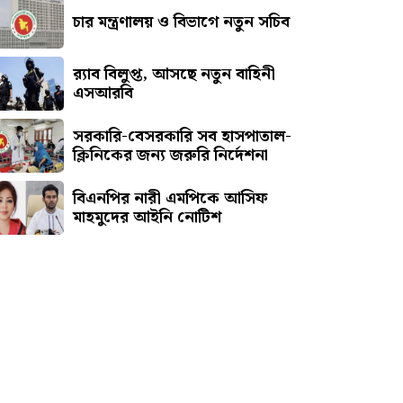
চার মন্ত্রণালয় ও বিভাগে নতুন সচিব
র‍্যাব বিলুপ্ত, আসছে নতুন বাহিনী
এসআরবি
সরকারি-বেসরকারি সব হাসপাতাল-
ক্লিনিকের জন্য জরুরি নির্দেশনা
বিএনপির নারী এমপিকে আসিফ
মাহমুদের আইনি নোটিশ