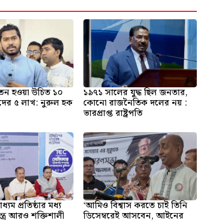
 বেতন হওয়া উচিত ১০
১৯৭১ সালের যুদ্ধ ছিল জনতার,
দের ৫ লাখ: নুরুল হক
কোনো রাজনৈতিক দলের নয় :
ভারপ্রাপ্ত রাষ্ট্রপতি
ধ্যম প্রতিষ্ঠার মধ্য
‘আমিও বিশ্বাস করতে চাই তিনি
্ত্র আরও শক্তিশালী
ডিসেম্বরেই আসবেন, আইনের