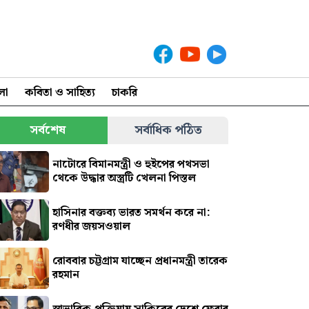
লা
কবিতা ও সাহিত্য
চাকরি
সর্বশেষ
সর্বাধিক পঠিত
নাটোরে বিমানমন্ত্রী ও হুইপের পথসভা
থেকে উদ্ধার অস্ত্রটি খেলনা পিস্তল
হাসিনার বক্তব্য ভারত সমর্থন করে না:
রণধীর জয়সওয়াল
রোববার চট্টগ্রাম যাচ্ছেন প্রধানমন্ত্রী তারেক
রহমান