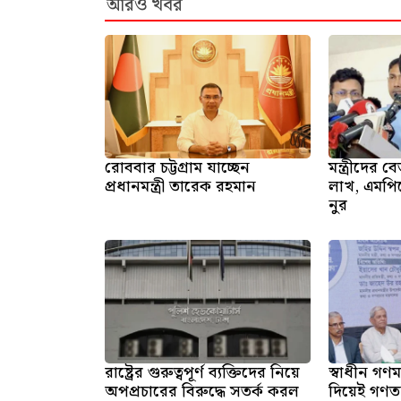
আরও খবর
রোববার চট্টগ্রাম যাচ্ছেন
মন্ত্রীদের
প্রধানমন্ত্রী তারেক রহমান
লাখ, এমপি
নুর
রাষ্ট্রের গুরুত্বপূর্ণ ব্যক্তিদের নিয়ে
স্বাধীন গণমা
অপপ্রচারের বিরুদ্ধে সতর্ক করল
দিয়েই গণতন