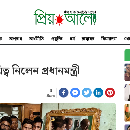
৩
িক
অপরাধ
অর্থনীতি
প্রযুক্তি
ধর্ম
রান্নাঘর
বিনোদন
খে
 নিলেন প্রধানমন্ত্রী
0
Shares