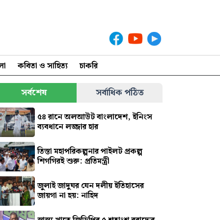
লা
কবিতা ও সাহিত্য
চাকরি
সর্বশেষ
সর্বাধিক পঠিত
৫৪ রানে অলআউট বাংলাদেশ, ইনিংস
ব্যবধানে লজ্জার হার
তিস্তা মহাপরিকল্পনার পাইলট প্রকল্প
শিগগিরই শুরু: প্রতিমন্ত্রী
জুলাই জাদুঘর যেন দলীয় ইতিহাসের
জায়গা না হয়: নাহিদ