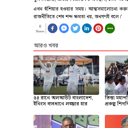
এখন হুঁশিয়ার হওয়ার সময়। আত্মসমালোচনা ক
রাজনীতিতে শেষ শব্দ ক্ষমতা নয়, জনগণই বলে।’
0
Shares
আরও খবর
৫৪ রানে অলআউট বাংলাদেশ,
তিস্তা মহা
ইনিংস ব্যবধানে লজ্জার হার
প্রকল্প শিগগি