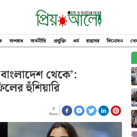
িক
অপরাধ
অর্থনীতি
প্রযুক্তি
ধর্ম
রান্নাঘর
বিনোদন
খে
বি বাংলাদেশ থেকে’:
লের হুঁশিয়ারি
0
Shares