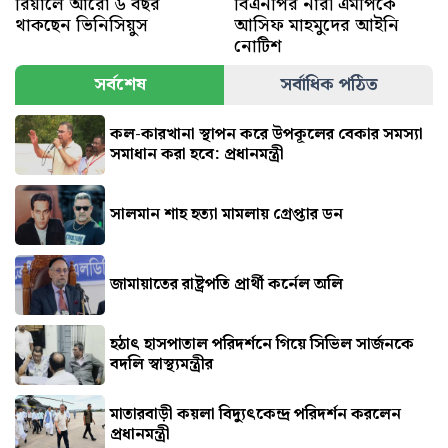
রিয়ালে আরো ৬ বছর
বিএনপির নারী এমপিকে
থাকছেন ভিনিসিয়ুস
আসিফ মাহমুদের আইনি
নোটিশ
সর্বশেষ
সর্বাধিক পঠিত
কল-কারখানা স্থাপন করে উপকূলের বেকার সমস্যা
সমাধান করা হবে: প্রধানমন্ত্রী
সালমান শাহ হত্যা মামলায় গ্রেপ্তার ডন
জামায়াতের রাষ্ট্রপতি প্রার্থী কর্নেল অলি
হঠাৎ হাসপাতাল পরিদর্শনে গিয়ে সিভিল সার্জনকে
বদলি স্বাস্থ্যমন্ত্রীর
মাতারবাড়ী কয়লা বিদ্যুৎকেন্দ্র পরিদর্শন করলেন
প্রধানমন্ত্রী