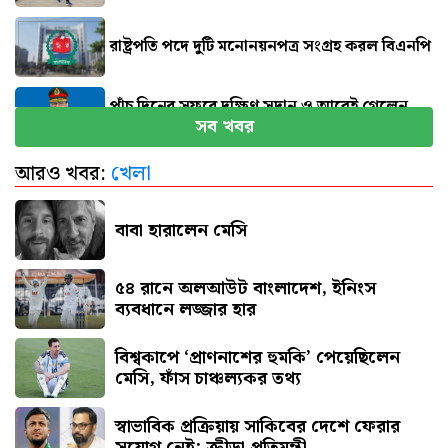
রাষ্ট্রপতি পদে দুটি মনোনয়নপত্র সংগ্রহ করল বিএনপি
পাঁচ দিনের সফরে দক্ষিণ সুদান ও আবেই গেলেন
সব খবর
সেনাপ্রধান
আরও খবর:
খেলা
হরমুজ খুলতে যুক্তরাষ্ট্রকে যেসব শর্ত দিল ইরান
বাবা হারালেন মেসি
৫৪ রানে অলআউট বাংলাদেশ, ইনিংস
ব্যবধানে লজ্জার হার
বিশ্বকাপে ‘প্রাণনাশের হুমকি’ পেয়েছিলেন
মেসি, ফাঁস চাঞ্চল্যকর তথ্য
স্বাভাবিক প্রক্রিয়ায় সাকিবের দেশে ফেরার
সুযোগ নেই: ক্রীড়া প্রতিমন্ত্রী