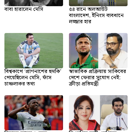
বাবা হারালেন মেসি
৫৪ রানে অলআউট
বাংলাদেশ, ইনিংস ব্যবধানে
লজ্জার হার
বিশ্বকাপে ‘প্রাণনাশের হুমকি’
স্বাভাবিক প্রক্রিয়ায় সাকিবের
পেয়েছিলেন মেসি, ফাঁস
দেশে ফেরার সুযোগ নেই:
চাঞ্চল্যকর তথ্য
ক্রীড়া প্রতিমন্ত্রী