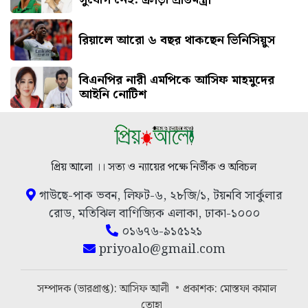
রিয়ালে আরো ৬ বছর থাকছেন ভিনিসিয়ুস
বিএনপির নারী এমপিকে আসিফ মাহমুদের
আইনি নোটিশ
প্রিয় আলো ।। সত্য ও ন্যায়ের পক্ষে নির্ভীক ও অবিচল
গাউছে-পাক ভবন, লিফট-৬, ২৮জি/১, টয়নবি সার্কুলার
রোড, মতিঝিল বাণিজ্যিক এলাকা, ঢাকা-১০০০
০১৬৭৬-৯১৫১২১
priyoalo@gmail.com
সম্পাদক (ভারপ্রাপ্ত): আসিফ আলী
প্রকাশক: মোস্তফা কামাল
তোহা