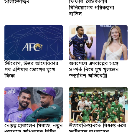
সালাহউদ্দিন
ফিফার, বেসরকারি
বিনিয়োগের পরিকল্পনা
বাতিল
ইউরোপ, উত্তর আমেরিকার
অবশেষে এমবাপ্পের সঙ্গে
পর এশিয়ার তোপের মুখে
সম্পর্ক নিয়ে মুখ খুললেন
ফিফা
স্প্যানিশ অভিনেত্রী
নেতৃত্ব হারালেন মিরাজ, নতুন
উজবেকিস্তানকে বিধ্বস্ত করে
ওয়ানডে অধিনায়ক লিটন
ফাইনালে বাংলাদেশ