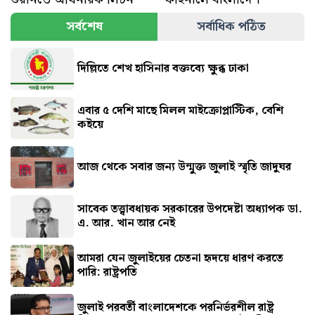
সর্বশেষ
সর্বাধিক পঠিত
দিল্লিতে শেখ হাসিনার বক্তব্যে ক্ষুব্ধ ঢাকা
এবার ৫ দেশি মাছে মিলল মাইক্রোপ্লাস্টিক, বেশি
কইয়ে
আজ থেকে সবার জন্য উন্মুক্ত জুলাই স্মৃতি জাদুঘর
সাবেক তত্ত্বাবধায়ক সরকারের উপদেষ্টা অধ্যাপক ডা.
এ. আর. খান আর নেই
আমরা যেন জুলাইয়ের চেতনা হৃদয়ে ধারণ করতে
পারি: রাষ্ট্রপতি
জুলাই পরবর্তী বাংলাদেশকে পরনির্ভরশীল রাষ্ট্র