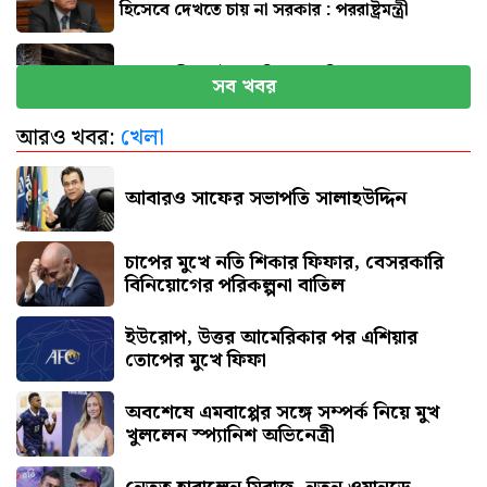
হিসেবে দেখতে চায় না সরকার : পররাষ্ট্রমন্ত্রী
মাগুরায় ক্রিকেটার সাকিবের বাড়িতে হামলা
সব খবর
আরও খবর:
খেলা
নতুন দায়িত্বে প্রতিমন্ত্রী ববি হাজ্জাজ
আবারও সাফের সভাপতি সালাহউদ্দিন
চাপের মুখে নতি শিকার ফিফার, বেসরকারি
বিনিয়োগের পরিকল্পনা বাতিল
ইউরোপ, উত্তর আমেরিকার পর এশিয়ার
তোপের মুখে ফিফা
অবশেষে এমবাপ্পের সঙ্গে সম্পর্ক নিয়ে মুখ
খুললেন স্প্যানিশ অভিনেত্রী