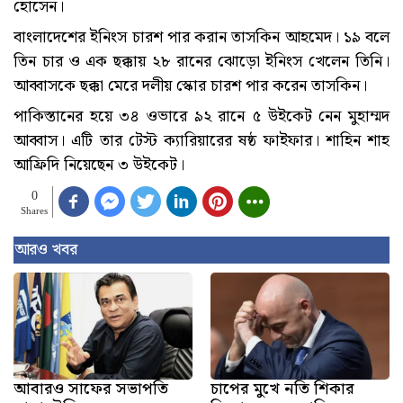
হোসেন।
বাংলাদেশের ইনিংস চারশ পার করান তাসকিন আহমেদ। ১৯ বলে
তিন চার ও এক ছক্কায় ২৮ রানের ঝোড়ো ইনিংস খেলেন তিনি।
আব্বাসকে ছক্কা মেরে দলীয় স্কোর চারশ পার করেন তাসকিন।
পাকিস্তানের হয়ে ৩৪ ওভারে ৯২ রানে ৫ উইকেট নেন মুহাম্মদ
আব্বাস। এটি তার টেস্ট ক্যারিয়ারের ষষ্ঠ ফাইফার। শাহিন শাহ
আফ্রিদি নিয়েছেন ৩ উইকেট।
0
Shares
আরও খবর
আবারও সাফের সভাপতি
চাপের মুখে নতি শিকার