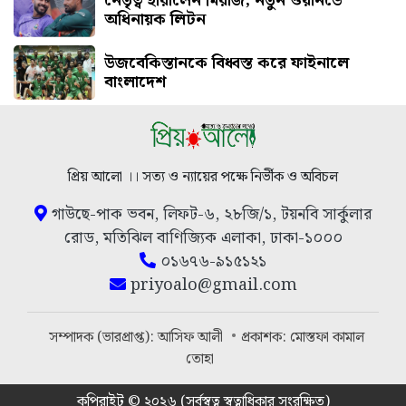
নেতৃত্ব হারালেন মিরাজ, নতুন ওয়ানডে
অধিনায়ক লিটন
উজবেকিস্তানকে বিধ্বস্ত করে ফাইনালে
বাংলাদেশ
প্রিয় আলো ।। সত্য ও ন্যায়ের পক্ষে নির্ভীক ও অবিচল
গাউছে-পাক ভবন, লিফট-৬, ২৮জি/১, টয়নবি সার্কুলার
রোড, মতিঝিল বাণিজ্যিক এলাকা, ঢাকা-১০০০
০১৬৭৬-৯১৫১২১
priyoalo@gmail.com
সম্পাদক (ভারপ্রাপ্ত): আসিফ আলী
প্রকাশক: মোস্তফা কামাল
তোহা
কপিরাইট © ২০২৬ (সর্বস্বত্ব স্বত্বাধিকার সংরক্ষিত)